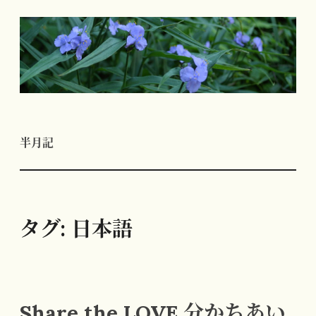
コ
ン
テ
ン
ツ
へ
半月記
ス
キ
ッ
プ
タグ:
日本語
Share the LOVE 分かちあい