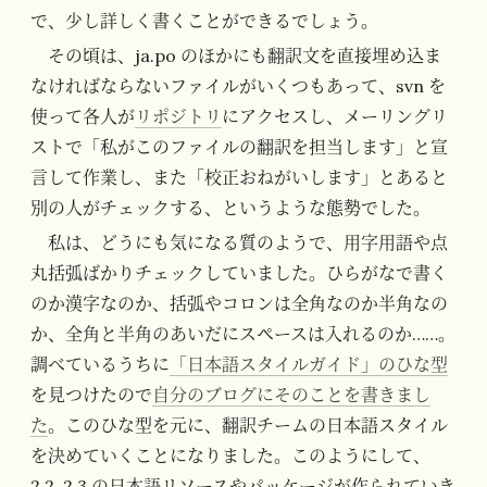
で、少し詳しく書くことができるでしょう。
その頃は、ja.po のほかにも翻訳文を直接埋め込ま
なければならないファイルがいくつもあって、svn を
使って各人が
リポジトリ
にアクセスし、メーリングリ
ストで「私がこのファイルの翻訳を担当します」と宣
言して作業し、また「校正おねがいします」とあると
別の人がチェックする、というような態勢でした。
私は、どうにも気になる質のようで、用字用語や点
丸括弧ばかりチェックしていました。ひらがなで書く
のか漢字なのか、括弧やコロンは全角なのか半角なの
か、全角と半角のあいだにスペースは入れるのか……。
調べているうちに
「日本語スタイルガイド」のひな型
を見つけたので
自分のブログにそのことを書きまし
た
。このひな型を元に、翻訳チームの日本語スタイル
を決めていくことになりました。このようにして、
2.2, 2.3 の日本語リソースやパッケージが作られていき