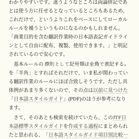
わかりやすいです。迷うようなところは両論併記であ
とは使う方に任せるとなっているところもあるため、
これだけで、というよりこれをベースにしてローカル
ルールを補うというものになるのかもしれません。
「商業目的を含む翻訳作業時の日本語表記ガイドライ
ンとして自由に配布、複製、使用できます。」と明記
されているので安心です。
原則として記号類は全角で表記する。
基本ルールの
を「半角」とすればそれだけで、いま私が関わってい
る翻訳作業のルールにほぼ合致しそうです。ただし具
体例があまり多くないので、その点は
以前に見つけた
「
日本語スタイルガイド
」(PDF)のほうが参考になり
ます。
さて、そのあとも検索を続けていたら、この
JTF日
本語標準スタイルガイド
を
作成する過程
にまとめられ
たと思われる、「
日本語スタイルガイド項目別比較一