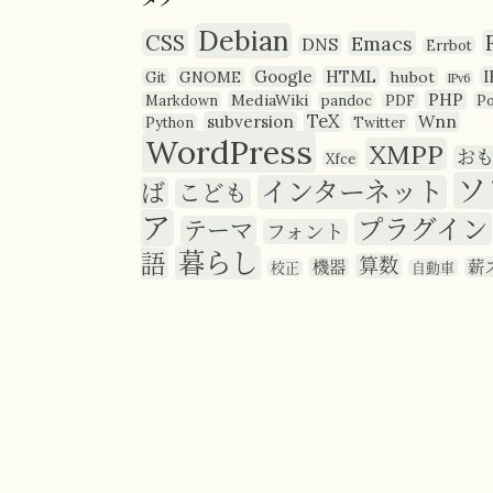
Debian
CSS
Emacs
DNS
Errbot
Google
HTML
I
GNOME
hubot
Git
IPv6
PHP
MediaWiki
Markdown
pandoc
PDF
P
TeX
subversion
Wnn
Python
Twitter
WordPress
XMPP
お
Xfce
ソ
インターネット
ば
こども
ア
プラグイン
テーマ
フォント
暮らし
語
算数
機器
薪
校正
自動車