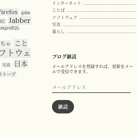
インターネット
ことば
Firefox
gdm
ソフトウェア
Jabber
RC
写真
ostgreSQL
暮らし
こと
もちゃ
フトウェ
ブログ継読
日本
写真
メールアドレスを登録すれば、更新をメー
ルで受信できます。
ストーブ
メ
ー
ル
ア
ド
継読
レ
ス