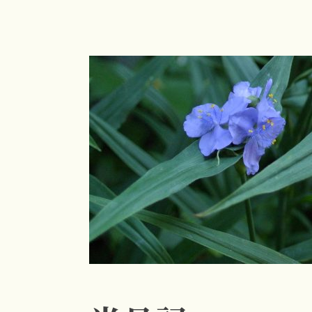
コ
ン
テ
ン
ツ
へ
ス
キ
ッ
プ