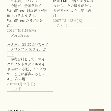
「日本語」について
略)HTML で書くようにな
今週末、全国各地で
ったら、そのほうがむし
WordPress 翻訳祭りが開
ろ書きたいように楽に書
催されるようです。
け…
WordPressの各言語版
2007年3月22日(木)
が…
ことば
2014年5月15日(木)
WordPress
カタカナ表記について—マ
イクロソフト スタイルガ
イド
参考資料として。マイ
クロソフトスタイルガイ
ド 手軽に参照しにくいの
で、ここに要点のみをメ
モ。 次の場…
2012年1月22日(日)
ことば