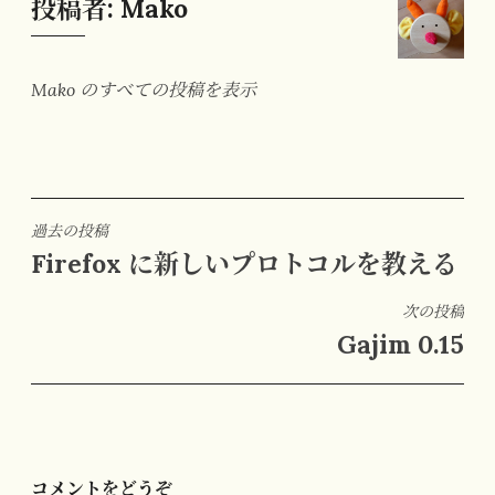
投稿者:
Mako
Mako のすべての投稿を表示
投
過去の投稿
Firefox に新しいプロトコルを教える
稿
ナ
次の投稿
ビ
Gajim 0.15
ゲ
ー
シ
ョ
ン
コメントをどうぞ