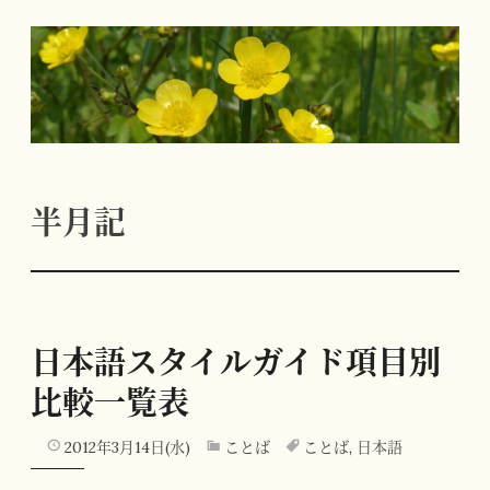
コ
ン
テ
ン
ツ
へ
半月記
ス
キ
ッ
プ
日本語スタイルガイド項目別
比較一覧表
2012年3月14日(水)
ことば
ことば
,
日本語