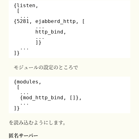
{listen,
[
...
{5281, ejabberd_http, [
...
http_bind,
...
]}
...
]}
モジュールの設定のところで
{modules,
[
...
{mod_http_bind, []},
...
]}
を読み込むようにします。
匿名サーバー