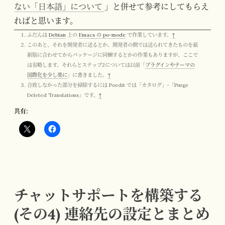
ない「日本語」について
」と併せて参考にしてもらえ
ればと思います。
ふだんは
Debian
上の
Emacs の po-mode
で作業しています。
↑
このあと、それを開発者に送るとか、開発者の側では送られてきたものを最
新版に合わせてからパッケージに同梱するとかの作業もありますが、ここで
は省略します。それらとステップ2については以前「
プラグインやテーマの
国際化を少し楽に
」に書きました。
↑
合致しなかった部分を掃除するには Poedit では「カタログ」-「Purge
Deleted Translations」です。
↑
共有:
チャットサポートを構築する
(その4) 連絡先の設定とまとめ