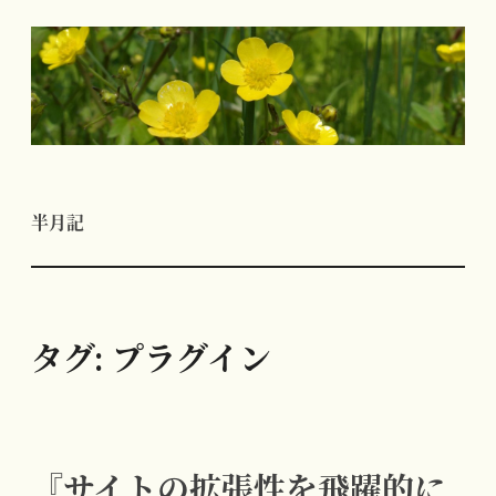
コ
ン
テ
ン
ツ
へ
半月記
ス
キ
ッ
プ
タグ:
プラグイン
『サイトの拡張性を飛躍的に