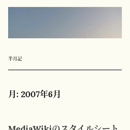
コ
ン
テ
ン
ツ
へ
半月記
ス
キ
ッ
プ
月:
2007年6月
MediaWikiのスタイルシート