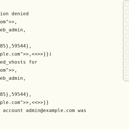
tion denied
com">>,
rd_web_admin,
585},59544},
<<"example.com">>,<<>>}})
red_vhosts for
com">>,
rd_web_admin,
585},59544},
<"example.com">>,<<>>}}
 account admin@example.com was 