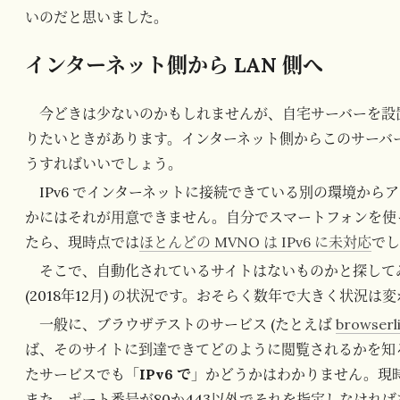
いのだと思いました。
インターネット側から LAN 側へ
今どきは少ないのかもしれませんが、自宅サーバーを設
りたいときがあります。インターネット側からこのサーバーに
うすればいいでしょう。
IPv6 でインターネットに接続できている別の環境か
かにはそれが用意できません。自分でスマートフォンを使って
たら、現時点では
ほとんどの MVNO は IPv6 に未対応
で
そこで、自動化されているサイトはないものかと探して
(2018年12月) の状況です。おそらく数年で大きく状況は
一般に、ブラウザテストのサービス (たとえば
browserl
ば、そのサイトに到達できてどのように閲覧されるかを知
たサービスでも「
IPv6 で
」かどうかはわかりません。現時点
また、ポート番号が80か443以外でそれを指定しなければ