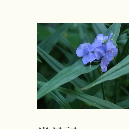
コ
ン
テ
ン
ツ
へ
ス
キ
ッ
プ