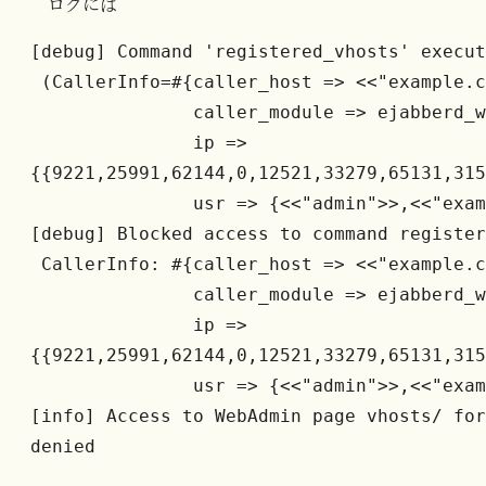
ログには
[debug] Command 'registered_vhosts' execu
 (CallerInfo=#{caller_host => <<"example.
               caller_module => ejabbe
               ip => 
{{9221,25991,62144,0,12521,33279,65131,31
               usr => {<<"admin">>,
[debug] Blocked access to command registe
 CallerInfo: #{caller_host => <<"example.
               caller_module => ejabbe
               ip => 
{{9221,25991,62144,0,12521,33279,65131,31
               usr => {<<"admin">>,<
[info] Access to WebAdmin page vhosts/ for
denied