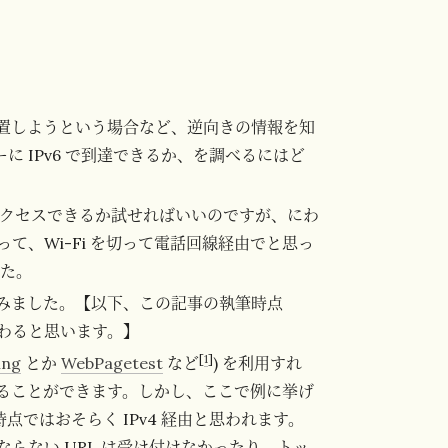
置しようという場合など、逆向きの情報を知
 IPv6 で到達できるか、を調べるにはど
らアクセスできるか試せればいいのですが、にわ
、Wi-Fi を切って電話回線経由でと思っ
した。
みました。【以下、この記事の執筆時点
変わると思います。】
[
1
]
ing
とか
WebPagetest
など
) を利用すれ
ることができます。しかし、ここで例に挙げ
ではおそらく IPv4 経由と思われます。
ならない URL は受け付けなかったり、トッ