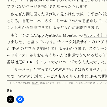
プではないページを指定できなかったりします。
さんざん探し回った挙げ句に見つけたのが、まずは外部
ところ。自宅サーバーのターミナルで
w3m
を動かして、
くとも外から到達できているかどうかが確認できます。
もう一つが CA App Synthetic Monitor の
Web サイト
りました 」と謳っています。チェック対象サイトの IP ア
か IPv6 のどちらで接続しているかわかります。スクリ
ードサイズ」からおそらくちゃんと到達できているだろう
番号指定の URL やトップでないページでも大丈夫でした
「サーバー」と言っても WWW だけではありません。しか
ので、WWW 以外のサービスもおそらく無事に IPv6 
もうひとつの例、
WAVE
は単にスクリーンショットを取ってくれるのではなく、いろい
共有: