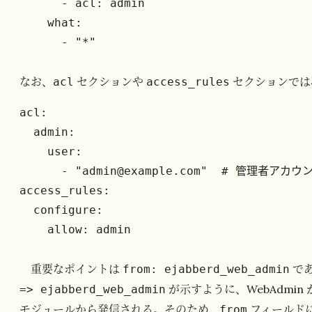
      - acl: admin

    what:

      - "*"
なお、
セクションや
セクションでは
acl
access_rules
acl:

  admin:

    user:

      - "admin@example.com"  # 管理者アカウント

access_rules:

  configure:

    allow: admin
重要なポイントは
で
from: ejabberd_web_admin
が示すように、WebAdmin か
=> ejabberd_web_admin
モジュールから発信される。そのため、
フィールド
from