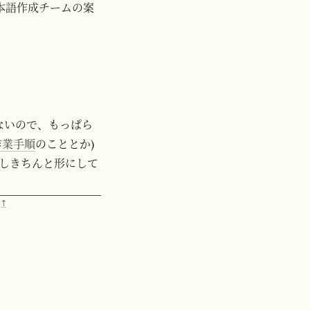
本語作成チームの案
ないので、もっぱら
作業手順
のこととか)
しきちんと形にして
。
↑