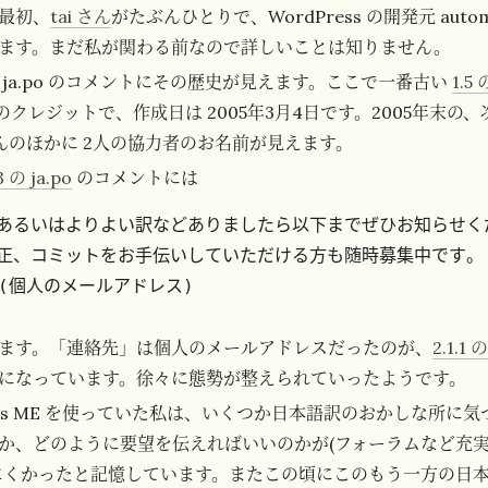
最初、
tai さん
がたぶんひとりで、WordPress の開発元 autom
ます。まだ私が関わる前なので詳しいことは知りません。
ja.po のコメントにその歴史が見えます。ここで一番古い
1.5 
とりのクレジットで、作成日は 2005年3月4日です。2005年末
 さんのほかに 2人の協力者のお名前が見えます。
3 の ja.po
のコメントには
、あるいはよりよい訳などありましたら以下までぜひお知らせくだ
校正、コミットをお手伝いしていただける方も随時募集中です。

ます。「連絡先」は個人のメールアドレスだったのが、
2.1.1 の
になっています。徐々に態勢が整えられていったようです。
ress ME を使っていた私は、いくつか日本語訳のおかしな所に
か、どのように要望を伝えればいいのかが(フォーラムなど充
にくかったと記憶しています。またこの頃にこのもう一方の日