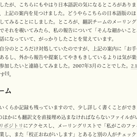
したが、こちらにもやはり日本語訳の気になるところがありま
、上記の案内を見つけました。どうやらこちらの日本語版のほ
してみることにしました。ところが、翻訳チームのメーリング
でそれを覗いてみたら、私の報告について「そんな細かいこと
話になっていて、がっかりしたことを覚えています。
自分のところだけ対処していたのですが、上記の案内に「お手
あるし、外から報告や提案してやきもきしているよりは気が楽
参加したいと連絡してみました。2007年3月のことでした。
2.
[
1
]
ます
。
ーム
いくらか記録も残っていますので、少し詳しく書くことができ
po のほかにも翻訳文を直接埋め込まなければならないファイル
リポジトリ
にアクセスし、メーリングリストで「私がこのファ
業し、また「校正おねがいします」とあると別の人がチェック