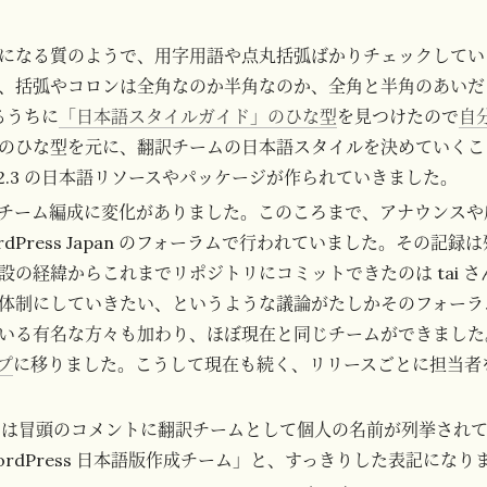
になる質のようで、用字用語や点丸括弧ばかりチェックしてい
、括弧やコロンは全角なのか半角なのか、全角と半角のあいだ
るうちに
「日本語スタイルガイド」のひな型
を見つけたので
自
のひな型を元に、翻訳チームの日本語スタイルを決めていくこ
, 2.3 の日本語リソースやパッケージが作られていきました。
ろ、チーム編成に変化がありました。このころまで、アナウンスや
rdPress Japan のフォーラムで行われていました。その記
設の経緯からこれまでリポジトリにコミットできたのは tai 
体制にしていきたい、というような議論がたしかそのフォーラ
いる有名な方々も加わり、ほぼ現在と同じチームができました
ープ
に移りました。こうして現在も続く、リリースごとに担当者
は冒頭のコメントに翻訳チームとして個人の名前が列挙され
rdPress 日本語版作成チーム」と、すっきりした表記になり