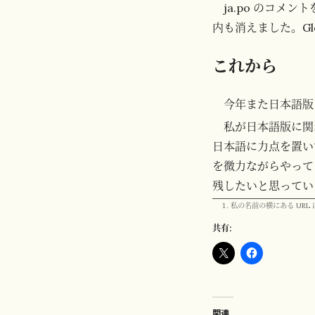
ja.po のコメン
内も消えました。Gl
これから
今年また日本語版
私が日本語版に関
日本語に力点を置い
を微力ながらやって
残したいと思ってい
私の名前の横にある URL
共有:
関連