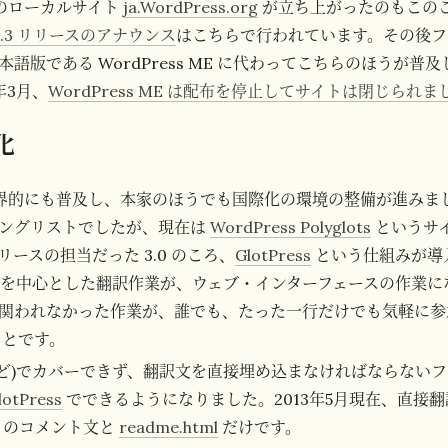
のローカルサイト
ja.WordPress.org
が立ち上がったのもこの
s 2.3 リリースのアナウンス
はこちらで行われています。その後フ
語版である WordPress ME に代わってこちらのほうが普
年3月、
WordPress ME は配布を停止してサイトは閉じられま
化
s は世界的にも普及し、本家のほうでも国際化の環境の整備が進み
ングリストでしたが、現在は
WordPress Polyglots
というサ
ースの担当だった 3.0 のころ、
GlotPress
という仕組みが導
ジトリを中心とした翻訳作業が、ウェブ・インターフェースの作業
関われなかった作業が、誰でも、たった一行だけでも気軽に参
ことです。
ja.po など)でカバーできず、翻訳文を直接埋め込まなければならな
lotPress
でできるようになりました。2013年5月現在、直接翻訳
.php のコメント文と
readme.html
だけです。