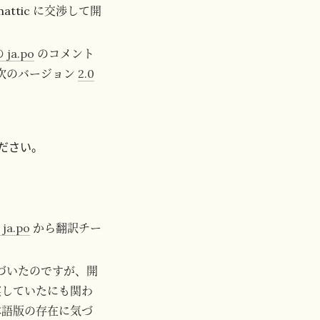
attic に交渉して開
の ja.po
のコメント
の、次のバージョン
2.0
さい。

 ja.po
から翻訳チー
気づいたのですが、開
実していたにも関わ
本語版の存在に気づ