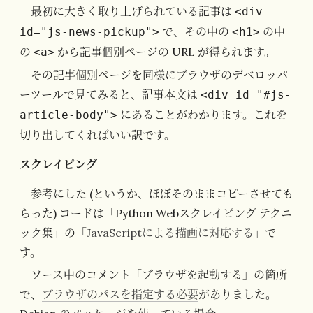
最初に大きく取り上げられている記事は
<div
で、その中の
の中
id="js-news-pickup">
<h1>
の
から記事個別ページの URL が得られます。
<a>
その記事個別ページを同様にブラウザのデベロッパ
ーツールで見てみると、記事本文は
<div id="#js-
にあることがわかります。これを
article-body">
切り出してくればいい訳です。
スクレイピング
参考にした (というか、ほぼそのままコピーさせても
らった) コードは「Python Webスクレイピング テクニ
ック集」の「
JavaScriptによる描画に対応する
」で
す。
ソース中のコメント「ブラウザを起動する」の箇所
で、
ブラウザのパスを指定する必要
がありました。