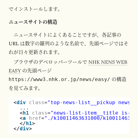
でインストールします。
ニュースサイトの構造
ニュースサイトによくあることですが、各記事の
URL は数字の羅列のような名前で、先頭ページではそ
れが日々更新されます。
ブラウザのデベロッパーツールで
NHK NENS WEB
EASY
の先頭ページ
の構造
https://www3.nhk.or.jp/news/easy/
を見てみます。
<
div
class
=
"top-news-list__pickup news-l
...
<
h1
class
=
"news-list-item__title is-pi
<
a
href
=
"./k10011463631000/k1001146363
</
h1
>
</
div
>