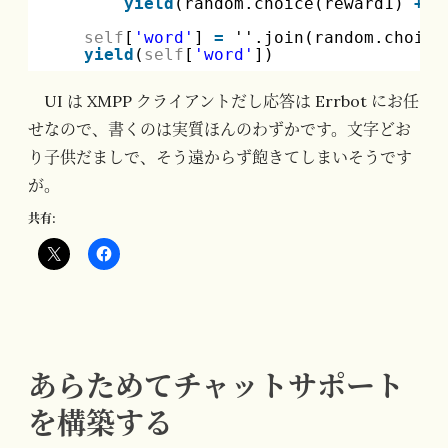
yield
(random.choice(reward1) 
+
r
self
[
'word'
] 
=
''.join(random.choice
yield
(
self
[
'word'
])
UI は XMPP クライアントだし応答は Errbot にお任
せなので、書くのは実質ほんのわずかです。文字どお
り子供だましで、そう遠からず飽きてしまいそうです
が。
共有:
あらためてチャットサポート
を構築する