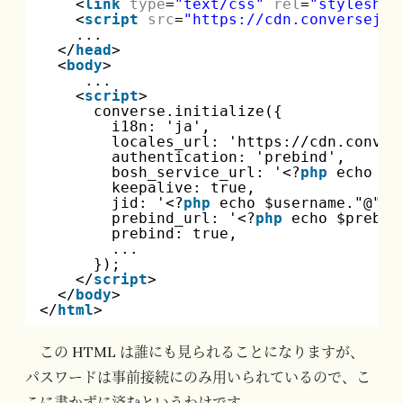
<
link
type
=
"text/css"
rel
=
"styleshee
<
script
src
=
"
https://cdn.conversejs.
...
</
head
>
<
body
>
...
<
script
>
converse.initialize({
i18n: 'ja',
locales_url: '
https://cdn.conver
authentication: 'prebind',
bosh_service_url: '<?
php
echo $b
keepalive: true,
jid: '<?
php
echo $username."@".$
prebind_url: '<?
php
echo $prebin
prebind: true,
...
});
</
script
>
</
body
>
</
html
>
この HTML は誰にも見られることになりますが、
パスワードは事前接続にのみ用いられているので、こ
こに書かずに済むというわけです。