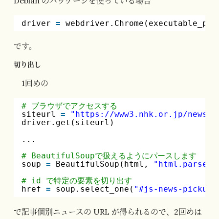
Debian のパッケージを使っている場合
driver 
=
webdriver.Chrome(executable_pat
です。
切り出し
1回めの
# ブラウザでアクセスする
siteurl 
=
"
https://www3.nhk.or.jp/news/e
driver.get(siteurl)
...
# BeautifulSoupで扱えるようにパースします
soup 
=
BeautifulSoup(html, 
"html.parser"
# id で特定の要素を切り出す
href 
=
soup.select_one(
"#js-news-pickup 
で記事個別ニュースの URL が得られるので、2回めは