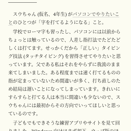
スウちゃん (仮名、4年生) が
パソコンでやりたいこ
と
のひとつが「字を打てるようになる」こと。
学校でローマ字も習ったし、パソコンには以前から
ちょっとは触っているので、人差し指打法でたどたど
しくは打てます。せっかくだから「正しい」タイピン
グ技法 (タッチタイピング) を習得させてやりたいと思
っています。父である私はそれをやらずに我流のまま
来てしまいました。ある程度までは速く打てるものの
指が定まっていないため間違いが多く、打ち直しのた
め結局は遅いことになってしまっています。きれいに
すらすらと打てる人は本当に間違いも少ないので、ス
ウちゃんには最初からその方向でいってほしいと思っ
ているのです。
子どもでもできそうな練習アプリやサイトを見て回
りました。Windows 向けはまず却下。ウェブ版のほ