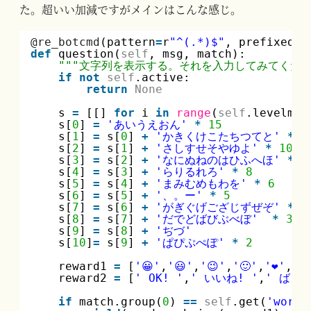
た。超いい加減ですがメインはこんな感じ。
@re_botcmd
(pattern
=
r
"^(.*)$"
, prefixed
=
F
def
question(
self
, msg, match):
"""文字列を表示する。それを入力してみてくださ
if
not
self
.active:
return
None
s 
=
[[] 
for
i 
in
range
(
self
.levelmax
s[
0
] 
=
'あいうえおん'
*
15
s[
1
] 
=
s[
0
] 
+
'かきくけこたちつてと'
*
1
s[
2
] 
=
s[
1
] 
+
'さしすせそやゆよ'
*
10
s[
3
] 
=
s[
2
] 
+
'なにぬねのはひふへほ'
*
8
s[
4
] 
=
s[
3
] 
+
'らりるれろ'
*
8
s[
5
] 
=
s[
4
] 
+
'まみむめもわを'
*
6
s[
6
] 
=
s[
5
] 
+
'、。ー'
*
5
s[
7
] 
=
s[
6
] 
+
'がぎぐげござじずぜぞ'
*
5
s[
8
] 
=
s[
7
] 
+
'だでどばびぶべぼ'
*
3
s[
9
] 
=
s[
8
] 
+
'ぢづ'
s[
10
]
=
s[
9
] 
+
'ぱぴぷぺぽ'
*
2
reward1 
=
[
'😀'
,
'😃'
,
'😉'
,
'🙂'
,
'❤'
,
'💗
reward2 
=
[
' OK! '
,
' いいね! '
,
' ばっち
if
match.group(
0
) 
=
=
self
.get(
'word'