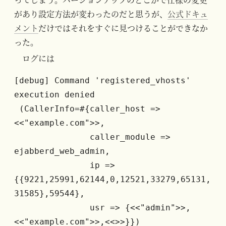
ってしまう。バージョンアップのどこかで仕様の変更
があり設定方法が変わったのだと思うが、
公式ドキュ
メント
だけではそれをすぐに見つけることができなか
った。
ログには
[debug] Command 'registered_vhosts' 
execution denied
 (CallerInfo=#{caller_host => 
<<"example.com">>,
               caller_module => 
ejabberd_web_admin,
               ip => 
{{9221,25991,62144,0,12521,33279,65131,
31585},59544},
               usr => {<<"admin">>,
<<"example.com">>,<<>>}})