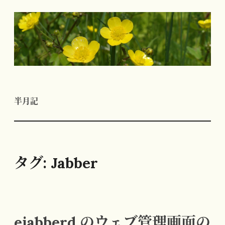
コ
ン
テ
ン
ツ
へ
半月記
ス
キ
ッ
プ
タグ:
Jabber
ejabberd のウェブ管理画面の