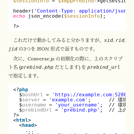
$sessionInfo
= 
$xmppPrebind
->getSessionI
header(
'Content-Type: application/json'
)
echo
json_encode(
$sessionInfo
);
?>
これだけで動かしてみると分かりますが、
,
,
sid
rid
の3つを JSON 形式で返すものです。
jid
次に、Converse.js の初期化の際に、上のスクリプ
ト名 (
だとします) を
prebind.php
prebind_url
で指定します。
<?
php
$
boshUrl
= 
'
https://example.com:5280/b
$
server
= 
'example.com'
;      // 環
$
username
= 
'your_username'
;  // 環境
$
prebindUrl
= 
'prebind.php'
;  // 上のス
?>
<
html
>
<
head
>
...