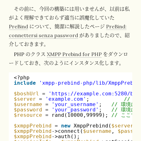
その前に、今回の構築には用いませんが、以前は私
がよく理解できておらず適当に誤魔化していた
PreBind
について、簡潔に解説したページ
PreBind:
connettersi senza password
がありましたので、紹
介しておきます。
PHP のクラス
XMPP Prebind for PHP
をダウンロ
ードしておき、次のようにインスタンス化します。
<?php 
include
'xmpp-prebind-php/lib/XmppPrebin
$boshUrl
= 
'
https://example.com:5280/bos
$server
= 
'example.com'
;           
// 
$username
= 
'your_username'
;   
// 環境に
$password
= 
'your_password'
;   
// 環境に
$resource
= rand(10000,99999); 
// ここで
$xmppPrebind
= 
new
XmppPrebind(
$server
, 
$xmppPrebind
->connect(
$username
, 
$passwo
$xmppPrebind
->auth();