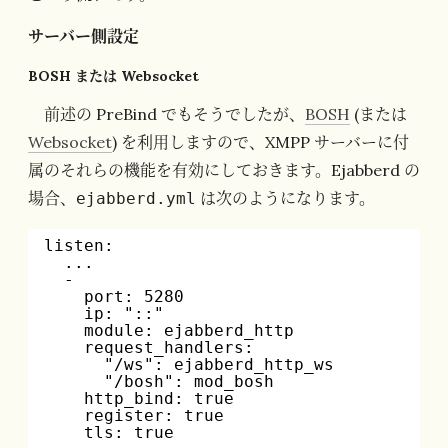
サーバー側設定
BOSH または Websocket
前述の PreBind でもそうでしたが、
BOSH
(または
Websocket
) を利用しますので、XMPP サーバーに付
属のそれらの機能を有効にしておきます。Ejabberd の
場合、
は次のようになります。
ejabberd.yml
listen:
...
-
port: 5280
ip: "::"
module: ejabberd_http
request_handlers:
"/ws": ejabberd_http_ws
"/bosh": mod_bosh
http_bind: true
register: true
tls: true