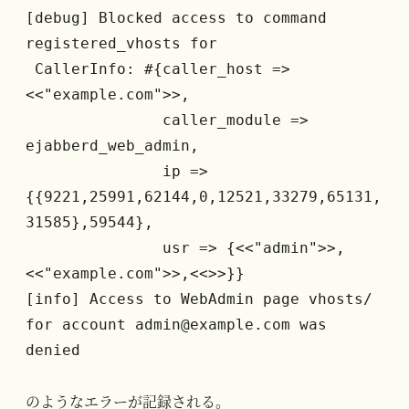
[debug] Blocked access to command 
registered_vhosts for
 CallerInfo: #{caller_host => 
<<"example.com">>,
               caller_module => 
ejabberd_web_admin,
               ip => 
{{9221,25991,62144,0,12521,33279,65131,
31585},59544},
               usr => {<<"admin">>,
<<"example.com">>,<<>>}}
[info] Access to WebAdmin page vhosts/ 
for account admin@example.com was 
denied
のようなエラーが記録される。