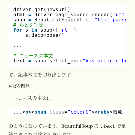
driver.get(newsurl)
html 
=
driver.page_source.encode(
'utf-8'
soup 
=
BeautifulSoup(html, 
"html.parser"
# ルビを削除
for
s 
in
soup([
'rt'
]):
s.decompose()
...
# ニュースの本文
text 
=
soup.select_one(
"#js-article-body
で、記事本文を切り出します。
ルビを削除
ニュースの本文は
...<
p
><
span
class
=
"colorC"
><
ruby
>気象庁<
r
のようになっています。BeautifulSoup の
で単
.text
純にタグを削除するだけでは