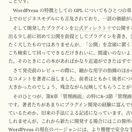
ことです。
WordPress の特徴としての GPL についてもひと
上でのビジネスモデルにも言及されており、一読の価値が
そして開発したプラグインを
公式ディレクトリ
で公開す
出る少し前に初めて公開を前提としてプラグインを書き、
たく大したものではありませんが、「公開」を念頭に置く
こち検索して回ってできるだけきれいに、間違いのないよ
た。そのときにこの本があればかなり近道ができたはずで
さて発売前のレビューの際に、細かな用字の指摘のほか
なコメントを著者に返しました。前者はともかく後者につ
大きかったのでしょう、残念ながら反映してもらうことが
そのひとつが、第8章「管理画面」の特に8-3節「管理
です。著者たちがあまりにプラグイン開発の経験に富んでいて、
ているためか、旧来の手法による記述になっています。古
しれませんが、これから新たに開発する場合にはこの箇所
WordPress の現在のバージョンには、より簡便で安全な手