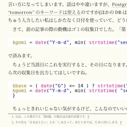
言い方になってしまいます。話はやや違いますが、
Postgr
“tomorrow” のキーワードは使える
のですが(ほかの DB
ちゅう入力したい私はしかたなく日付を使っていて、どう
さて、前の記事の際の動機はゴミの収集日でした。「第 2
$gomi
= 
date
(
"Y-m-d"
, min( 
strtotime
(
"se
で済みます。
ちょうど当該日にこれを実行すると、その日になります。し
ら次の収集日を出力してほしいですね。
$base
= ( 
date
(
"G"
) <= 14 ) ? 
strtotime
(
$gomi
= 
date
(
"Y-m-d"
, min( 
strtotime
( 
"s
}
ちょっときれいじゃない気がするけど、こんなのでいい
なお、この書式でも「第5週」の場合は注意が必要です。
↑
その先も「さきおととい」とか「しあさって」あたりまでは、たまに耳にします。
↑