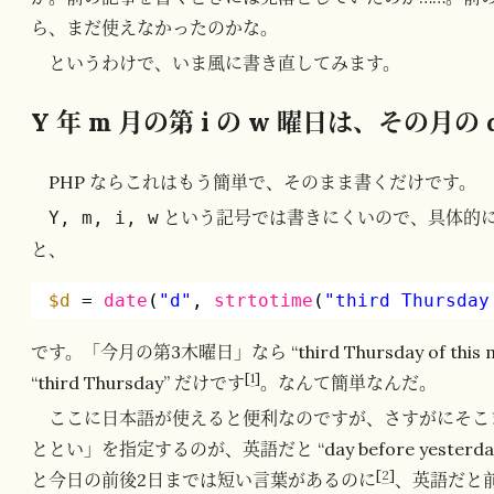
ら、まだ使えなかったのかな。
というわけで、いま風に書き直してみます。
Y 年 m 月の第 i の w 曜日は、その月の 
PHP ならこれはもう簡単で、そのまま書くだけです。
という記号では書きにくいので、具体的に「
Y, m, i, w
と、
$d
= 
date
(
"d"
, 
strtotime
(
"third Thursday
です。「今月の第3木曜日」なら “third Thursday of t
[
1
]
“third Thursday” だけです
。なんて簡単なんだ。
ここに日本語が使えると便利なのですが、さすがにそこ
ととい」を指定するのが、英語だと “day before yest
[
2
]
と今日の前後2日までは短い言葉があるのに
、英語だと