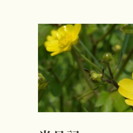
コ
ン
テ
ン
ツ
へ
ス
キ
ッ
プ