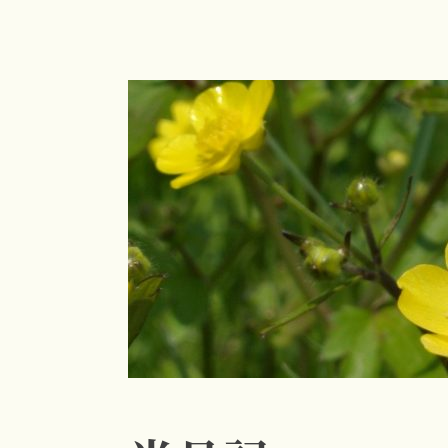
コ
ン
テ
ン
ツ
へ
ス
キ
ッ
プ