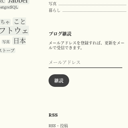
Jabber
RC
写真
ostgreSQL
暮らし
こと
もちゃ
フトウェ
ブログ継読
日本
写真
メールアドレスを登録すれば、更新をメー
ルで受信できます。
ストーブ
メ
ー
ル
ア
ド
継読
レ
ス
RSS
RSS - 投稿