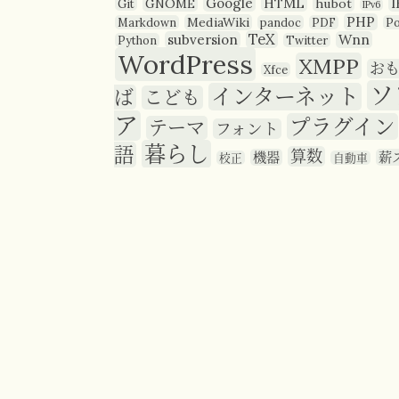
Google
HTML
I
GNOME
hubot
Git
IPv6
PHP
MediaWiki
Markdown
pandoc
PDF
P
TeX
subversion
Wnn
Python
Twitter
WordPress
XMPP
お
Xfce
ソ
インターネット
ば
こども
ア
プラグイン
テーマ
フォント
暮らし
語
算数
機器
薪
校正
自動車