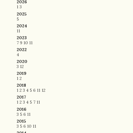
2026
1
3
2025
5
2024
11
2023
7
9
10
11
2022
4
2020
3
12
2019
1
2
2018
1
2
3
4
5
6
11
12
2017
1
2
3
4
5
7
11
2016
3
5
6
11
2015
3
5
6
10
11
2014