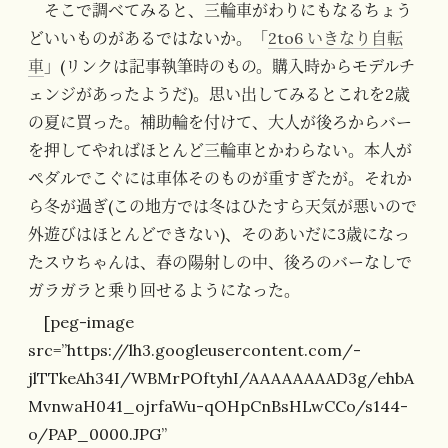
そこで調べてみると、三輪車がわりにもなるちょう
どいいものがあるではないか。「
2to6 いきなり自転
車
」(リンクは記事執筆時のもの。購入時からモデルチ
ェンジがあったようだ)。思い出してみるとこれを2歳
の夏に買った。補助輪を付けて、大人が後ろからバー
を押してやればほとんど三輪車とかわらない。本人が
ペダルでこぐには車体そのものが重すぎたが。それか
ら冬が過ぎ(この地方では冬はひたすら天気が悪いので
外遊びはほとんどできない)、そのあいだに3歳になっ
たスウちゃんは、春の陽射しの中、後ろのバーなしで
ガラガラと乗り回せるようになった。
[peg-image
src=”https://lh3.googleusercontent.com/-
jlTTkeAh34I/WBMrPOftyhI/AAAAAAAAD3g/ehbA
MvnwaH041_ojrfaWu-qOHpCnBsHLwCCo/s144-
o/PAP_0000.JPG”