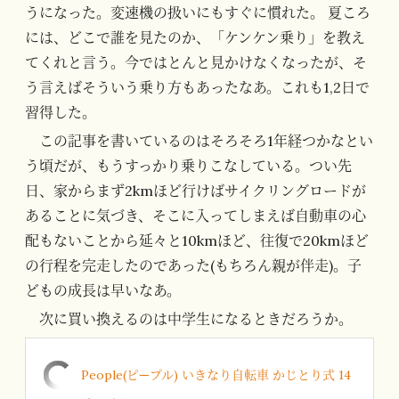
うになった。変速機の扱いにもすぐに慣れた。 夏ころ
には、どこで誰を見たのか、「ケンケン乗り」を教え
てくれと言う。今ではとんと見かけなくなったが、そ
う言えばそういう乗り方もあったなあ。これも1,2日で
習得した。
この記事を書いているのはそろそろ1年経つかなとい
う頃だが、もうすっかり乗りこなしている。つい先
日、家からまず2kmほど行けばサイクリングロードが
あることに気づき、そこに入ってしまえば自動車の心
配もないことから延々と10kmほど、往復で20kmほど
の行程を完走したのであった(もちろん親が伴走)。子
どもの成長は早いなあ。
次に買い換えるのは中学生になるときだろうか。
People(ピープル) いきなり自転車 かじとり式 14