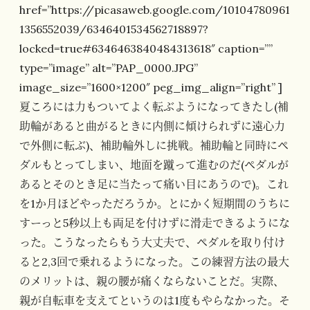
href=”https://picasaweb.google.com/10104780961
1356552039/6346401534562718897?
locked=true#6346463840484313618″ caption=””
type=”image” alt=”PAP_0000.JPG”
image_size=”1600×1200″ peg_img_align=”right” ]
夏ころには力もついてよく転ぶようになってきたし(補
助輪があると曲がるときに内側に傾けられずに遠心力
で外側に転ぶ)、補助輪外しに挑戦。補助輪と同時にペ
ダルもとってしまい、地面を蹴って進むのだ(ペダルが
あるとそのとき足に当たって痛い目にあうので)。これ
を1か月ほどやっただろうか。とにかく短期間のうちに
すーっと5秒以上も両足を付けずに滑走できるようにな
った。こうなったらもう大丈夫で、ペダルを取り付け
ると2,3回で乗れるようになった。この練習方法の最大
のメリットは、親の腰が痛くならないことだ。実際、
親が自転車を支えてというのは1度もやらなかった。そ