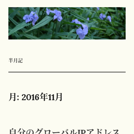
コ
ン
テ
ン
ツ
へ
半月記
ス
キ
ッ
プ
月:
2016年11月
自分のグローバルIPアドレス