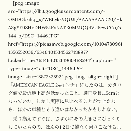
[peg-image
src=”https://lh3.googleusercontent.com/-
OMDObxihq_s/WBLykkVQUJI/AAAAAAAAD20/Hk
A3gSF98HcDHW5kFvNATE0MMQQ4VU5ewCCo/s
144-o/DSC_1446.JPG”
href=”https://picasaweb.google.com/10104780961
1356552039/6346401534562718897?
locked=true#6346401534960488594″ caption=””
type=”image” alt=”DSC_1446.JPG”
image_size=”3872×2592″ peg_img_align=”right”]
「
AMERICAN EAGLE 24インチ
」にしたのは、カタロ
グ値で最低地上高が低かったこと。適正身長115cmと
なっていた。しかし実際に見比べることができたな
ら、ほかの車種とそう違いはなかったかもしれない。
乗り換えてすぐは、さすがにその大きさにびっくり
していたものの、ほんの1,2日で難なく乗りこなせるよ