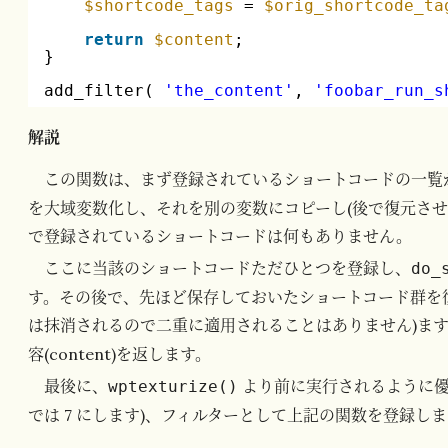
$shortcode_tags
= 
$orig_shortcode_ta
return
$content
;
}
add_filter( 
'the_content'
, 
'foobar_run_s
解説
この関数は、まず登録されているショートコードの一覧
を大域変数化し、それを別の変数にコピーし(後で復元させ
で登録されているショートコードは何もありません。
ここに当該のショートコードただひとつを登録し、
do_
す。その後で、先ほど保存しておいたショートコード群を
は抹消されるので二重に適用されることはありません)ま
容(content)を返します。
最後に、
より前に実行されるように優
wptexturize()
では 7 にします)、フィルターとして上記の関数を登録し