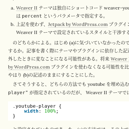
Weaver II
テーマは独自にショートコード weaver-y
は
というパラメータで指定する。
percent
上記を使わず、
Jetpack by WordPress.com
プラグイン
Weaver II テーマで設定されているスタイルと干渉す
のどちらかによる。はじめ (a)に気づいていなかったので
するか。記事を書く際にテーマやプラグインに依存した記
外したときに変なことになる可能性がある。将来
Weaver 
by WordPress.com
プラグインを使わなくなる可能性を比
やはり (b)の記述のままにすることにした。
さてそうすると、どちらの方法でも youtube を埋め込
が指定されているのだが、 Weaver II テー
player"
.youtube-player {
width
: 
100%
;
}