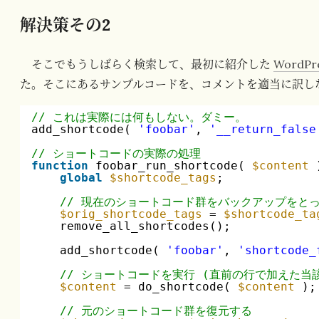
解決策その2
そこでもうしばらく検索して、最初に紹介した
WordPre
た。そこにあるサンプルコードを、コメントを適当に訳し
// これは実際には何もしない。ダミー。
add_shortcode( 
'foobar'
, 
'__return_false
// ショートコードの実際の処理
function
foobar_run_shortcode( 
$content
global
$shortcode_tags
;
// 現在のショートコード群をバックアップをと
$orig_shortcode_tags
= 
$shortcode_ta
remove_all_shortcodes();
add_shortcode( 
'foobar'
, 
'shortcode_
// ショートコードを実行 (直前の行で加えた当
$content
= do_shortcode( 
$content
);
// 元のショートコード群を復元する