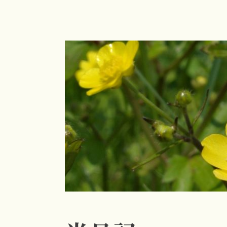
コ
ン
テ
ン
ツ
へ
ス
キ
ッ
プ