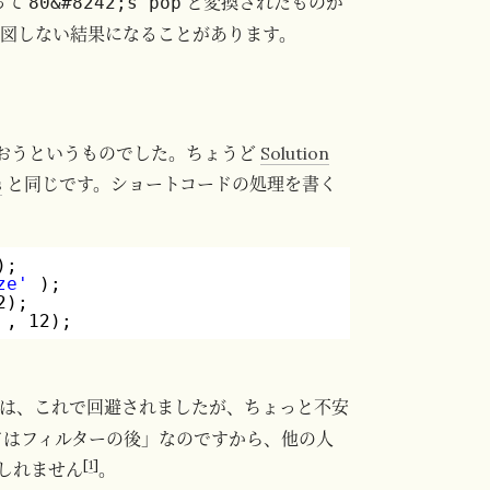
って
と変換されたものが
80&#8242;s pop
図しない結果になることがあります。
おうというものでした。ちょうど
Solution
s
と同じです。ショートコードの処理を書く
);
ze'
);
2);
, 12);
は、これで回避されましたが、ちょっと不安
コードはフィルターの後」なのですから、他の人
[
1
]
しれません
。