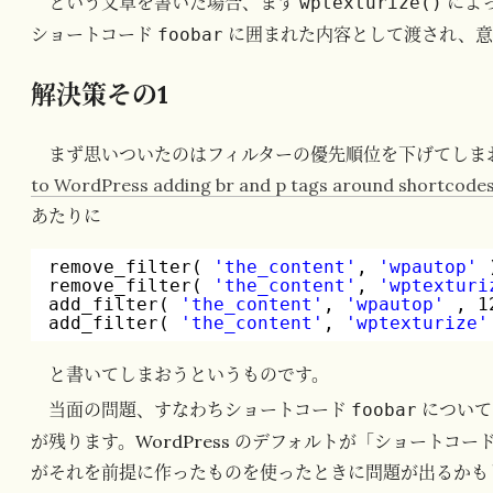
という文章を書いた場合、まず
によ
wptexturize()
ショートコード
に囲まれた内容として渡され、意
foobar
解決策その1
まず思いついたのはフィルターの優先順位を下げてしま
to WordPress adding br and p tags around shortcode
あたりに
remove_filter( 
'the_content'
, 
'wpautop'
remove_filter( 
'the_content'
, 
'wptexturi
add_filter( 
'the_content'
, 
'wpautop'
, 1
add_filter( 
'the_content'
, 
'wptexturize'
と書いてしまおうというものです。
当面の問題、すなわちショートコード
について
foobar
が残ります。WordPress のデフォルトが「ショート
がそれを前提に作ったものを使ったときに問題が出るかも