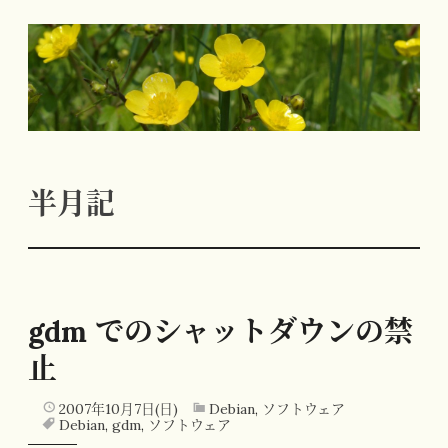
コ
ン
テ
ン
ツ
へ
半月記
ス
キ
ッ
プ
gdm でのシャットダウンの禁
止
2007年10月7日(日)
Debian
,
ソフトウェア
Debian
,
gdm
,
ソフトウェア