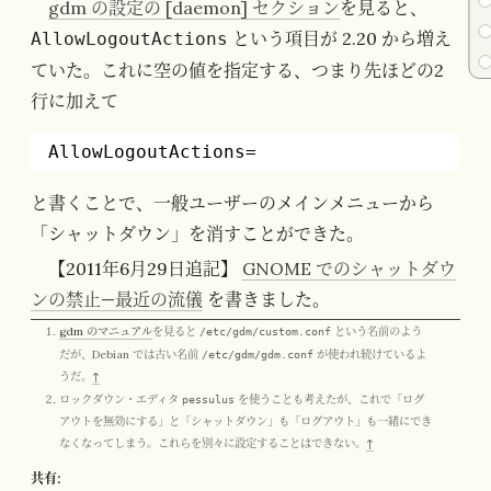
gdm の設定の [daemon] セクション
を見ると、
という項目が 2.20 から増え
AllowLogoutActions
ていた。これに空の値を指定する、つまり先ほどの2
行に加えて
AllowLogoutActions=
と書くことで、一般ユーザーのメインメニューから
「シャットダウン」を消すことができた。
【2011年6月29日追記】
GNOME でのシャットダウ
ンの禁止—最近の流儀
を書きました。
gdm のマニュアル
を見ると
/etc/gdm/custom.conf
という名前のよう
だが、Debian では古い名前
/etc/gdm/gdm.conf
が使われ続けているよ
うだ。
↑
ロックダウン・エディタ
pessulus
を使うことも考えたが、これで「ログ
アウトを無効にする」と「シャットダウン」も「ログアウト」も一緒にでき
なくなってしまう。これらを別々に設定することはできない。
↑
共有: