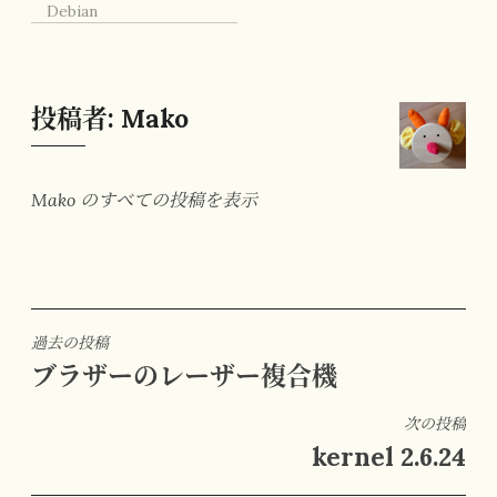
Debian
投稿者:
Mako
Mako のすべての投稿を表示
投
過去の投稿
ブラザーのレーザー複合機
稿
ナ
次の投稿
ビ
kernel 2.6.24
ゲ