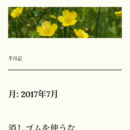
コ
ン
テ
ン
ツ
へ
半月記
ス
キ
ッ
プ
月:
2017年7月
消しゴムを使うな