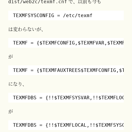
で、以前も今も
dist/web2c/texmf.cnf
TEXMFSYSCONFIG = /etc/texmf
は変わらないが、
TEXMF = {$TEXMFCONFIG,$TEXMFVAR,$TEXMFHO
が
TEXMF = {$TEXMFAUXTREES$TEXMFCONFIG,$TEX
になり、
TEXMFDBS = {!!$TEXMFSYSVAR,!!$TEXMFLOCAL
が
TEXMFDBS = {!!$TEXMFLOCAL,!!$TEXMFSYSCON