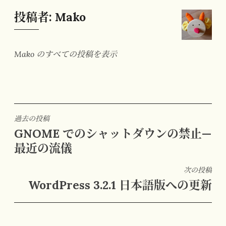
投稿者:
Mako
Mako のすべての投稿を表示
投
過去の投稿
GNOME でのシャットダウンの禁止—
稿
最近の流儀
ナ
ビ
次の投稿
ゲ
WordPress 3.2.1 日本語版への更新
ー
シ
ョ