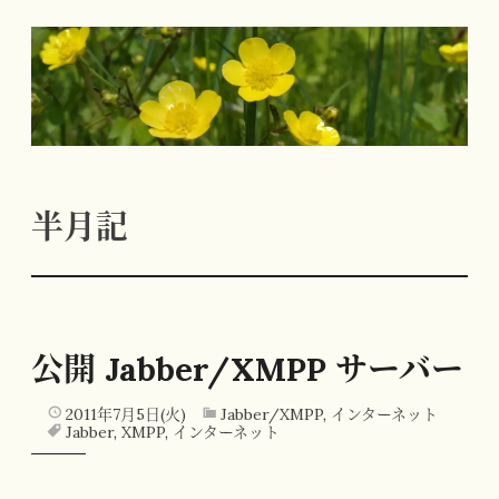
コ
ン
テ
ン
ツ
へ
半月記
ス
キ
ッ
プ
公開 Jabber/XMPP サーバー
2011年7月5日(火)
Jabber/XMPP
,
インターネット
Jabber
,
XMPP
,
インターネット