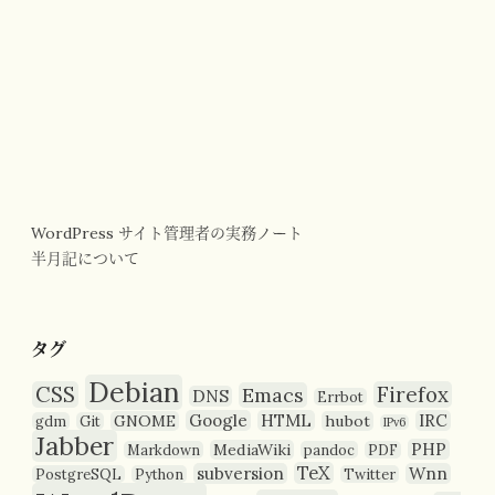
WordPress サイト管理者の実務ノート
半月記について
タグ
Debian
CSS
Firefox
Emacs
DNS
Errbot
Google
HTML
IRC
GNOME
hubot
gdm
Git
IPv6
Jabber
PHP
MediaWiki
Markdown
pandoc
PDF
TeX
subversion
Wnn
PostgreSQL
Python
Twitter