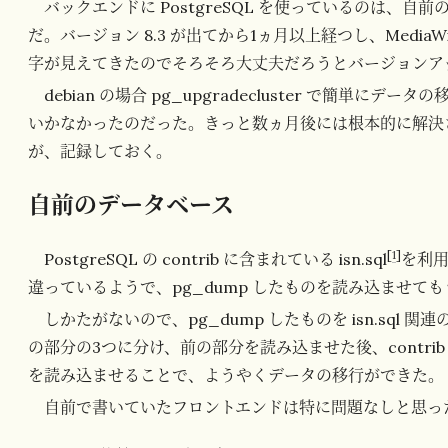
バックエンドに PostgreSQL を使っているのは、自前のデー
だ。バージョン 8.3 が出てから1ヵ月以上経つし、MediaWiki の 1
字が見えてきたのでそろそろ大丈夫だろうとバージョンア
debian の場合 pg_upgradecluster で簡単
いかなかったのだった。きっと数ヵ月後には根本的に解決
が、記録しておく。
自前のデータベース
[
1
]
PostgreSQL の contrib に含まれている isn.sql
を利用し
違っているようで、pg_dump したものを読み込ませて
しかたがないので、pg_dump したものを isn.sql 関
の部分の3つに分け、前の部分を読み込ませた後、contrib の
を読み込ませることで、ようやくデータの移行ができた。
自前で書いていたフロントエンドは特に問題なしと思っ