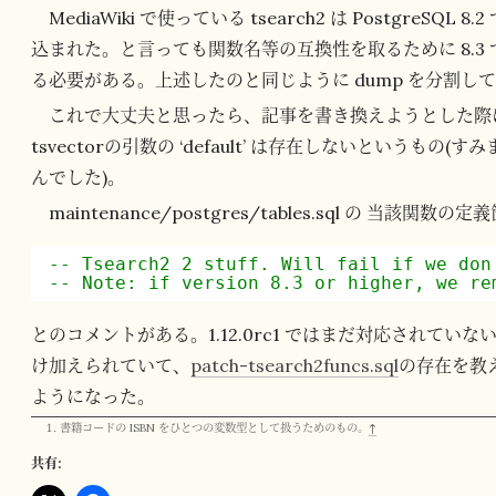
MediaWiki で使っている tsearch2 は PostgreSQL 
込まれた。と言っても関数名等の互換性を取るために 8.3 でも con
る必要がある。上述したのと同じように dump を分割し
これで大丈夫と思ったら、記事を書き換えようとした際にエラー
tsvectorの引数の ‘default’ は存在しないという
んでした)。
maintenance/postgres/tables.sql の 当該関
-- Tsearch2 2 stuff. Will fail if we don
-- Note: if version 8.3 or higher, we re
とのコメントがある。1.12.0rc1 ではまだ対応されていな
け加えられていて、
patch-tsearch2funcs.sql
の存在を教
ようになった。
書籍コードの ISBN をひとつの変数型として扱うためのもの。
↑
共有: