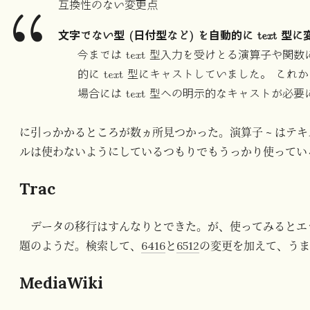
互換性のない変更点
文字でない型 (日付型など) を自動的に text 
今までは text 型入力を受けとる演算子や関
的に text 型にキャストしていました。 これか
場合には text 型への明示的なキャストが必
に引っかかるところが数ヵ所見つかった。演算子 ~ はテ
ルは使わないようにしているつもりでもうっかり使ってい
Trac
データの移行はすんなりとできた。が、使ってみるとエ
題のようだ。検索して、
6416
と
6512
の変更を加えて、う
MediaWiki