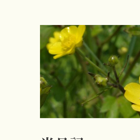
コ
ン
テ
ン
ツ
へ
ス
キ
ッ
プ