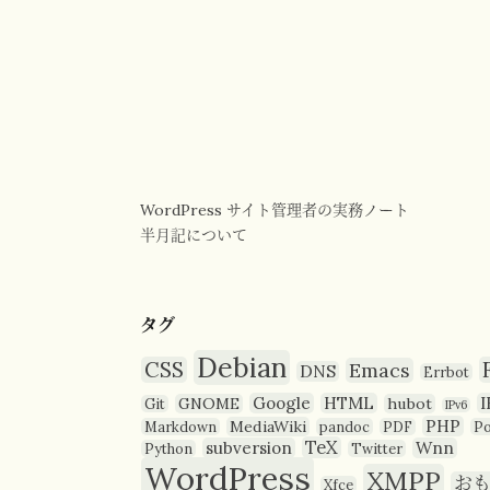
WordPress サイト管理者の実務ノート
半月記について
タグ
Debian
CSS
Emacs
DNS
Errbot
Google
HTML
I
GNOME
hubot
Git
IPv6
PHP
MediaWiki
Markdown
pandoc
PDF
P
TeX
subversion
Wnn
Python
Twitter
WordPress
XMPP
お
Xfce