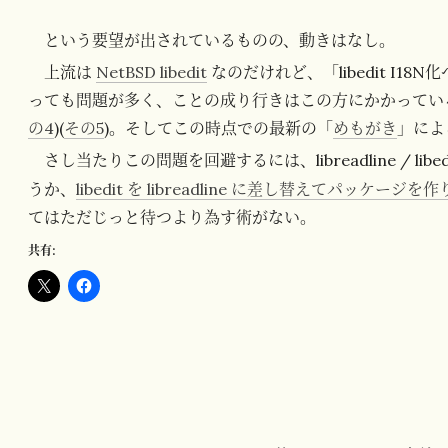
という要望が出されているものの、動きはなし。
上流は
NetBSD libedit
なのだけれど、「libedit I18N
っても問題が多く、ことの成り行きはこの方にかかっている
の4
)(
その5
)。そしてこの時点での最新の「
めもがき
」によ
さし当たりこの問題を回避するには、libreadline / lib
うか、
libedit を libreadline に差し替えてパッケージを
てはただじっと待つより為す術がない。
共有: