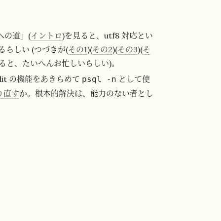
化への道」(
イントロ
)を見ると、utf8 対応とい
らしい (つづきが(
その1
)(
その2
)(
その3
)(
そ
ると、たいへんお忙しいらしい)。
edit の機能をあきらめて
として使
psql -n
作り直す
か。根本的解決は、能力のない者とし