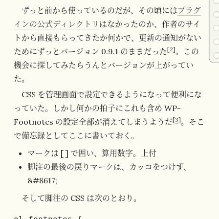
ずっと前から使っているのだが、その頃には
プラグ
インの公式ディレクトリ
はなかったのか、作者のサイ
トから直接もらってきたか何かで、更新の通知がない
[
2
]
ためにずっとバージョン 0.9.1 のままだった
。この
機会に探してみたらうんとバージョンが上がってい
た。
CSS を管理画面で設定できるようになって便利にな
っていた。しかし何かの拍子にこれも含め WP-
[
3
]
Footnotes の設定全部が消えてしまうようだ
。そこ
で備忘録としてここに書いておく。
マークは [ ] で囲い、算用数字。上付
脚注の最後の戻りマークは、カッコをつけず、
&#8617;
そして脚注の CSS は次のとおり。