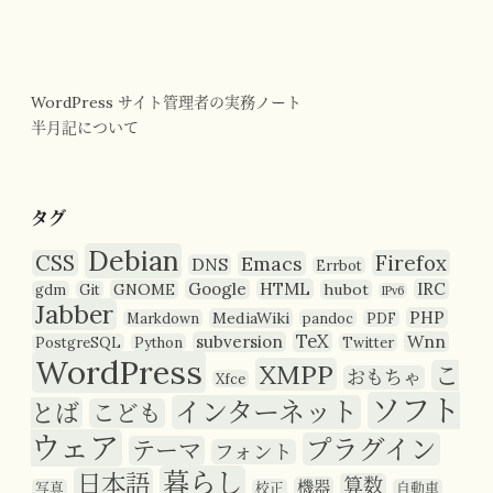
WordPress サイト管理者の実務ノート
半月記について
タグ
Debian
CSS
Firefox
Emacs
DNS
Errbot
Google
HTML
IRC
GNOME
hubot
gdm
Git
IPv6
Jabber
PHP
MediaWiki
Markdown
pandoc
PDF
TeX
subversion
Wnn
PostgreSQL
Python
Twitter
WordPress
XMPP
こ
おもちゃ
Xfce
ソフト
インターネット
とば
こども
ウェア
プラグイン
テーマ
フォント
暮らし
日本語
算数
機器
写真
校正
自動車