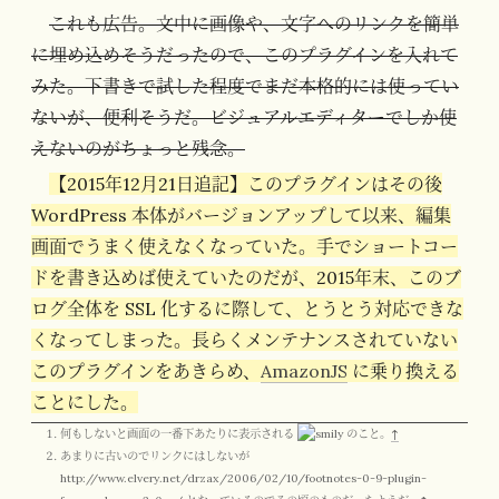
これも広告。文中に画像や、文字へのリンクを簡単
に埋め込めそうだったので、このプラグインを入れて
みた。下書きで試した程度でまだ本格的には使ってい
ないが、便利そうだ。ビジュアルエディターでしか使
えないのがちょっと残念。
【2015年12月21日追記】このプラグインはその後
WordPress 本体がバージョンアップして以来、編集
画面でうまく使えなくなっていた。手でショートコー
ドを書き込めば使えていたのだが、2015年末、このブ
ログ全体を SSL 化するに際して、とうとう対応できな
くなってしまった。長らくメンテナンスされていない
このプラグインをあきらめ、
AmazonJS
に乗り換える
ことにした。
何もしないと画面の一番下あたりに表示される
のこと。
↑
あまりに古いのでリンクにはしないが
http://www.elvery.net/drzax/2006/02/10/footnotes-0-9-plugin-