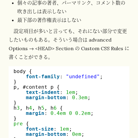
個々の記事の著者、パーマリンク、コメント数の
吹き出しは表示しない
最下部の著作権表示はしない
設定項目が多いと言っても、それにない部分で変更
したいものもある。そういう場合は advanced
Options → <HEAD> Section の Custom CSS Rules に
書くことができる。
body {
font-family
: 
"undefined"
;
}
p, #content p {
text-indent
: 
1em
;
margin-bottom
: 
0.3em
;
}
h
3
, h
4
, h
5
, h
6
{
margin
: 
0.4em
0
0.2em
;
}
pre
{
font-size
: 
1em
;
margin-bottom
: 
0em
;