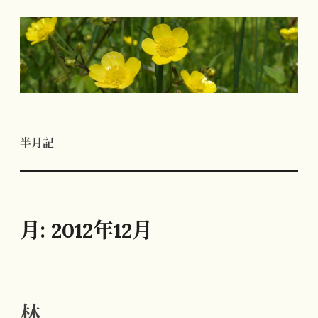
コ
ン
テ
ン
ツ
へ
半月記
ス
キ
ッ
プ
月:
2012年12月
林