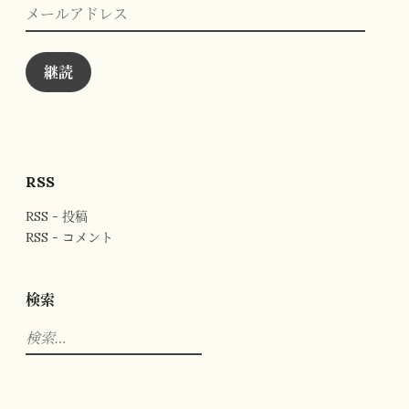
メ
ー
ル
ア
ド
継読
レ
ス
RSS
RSS - 投稿
RSS - コメント
検索
検
索: