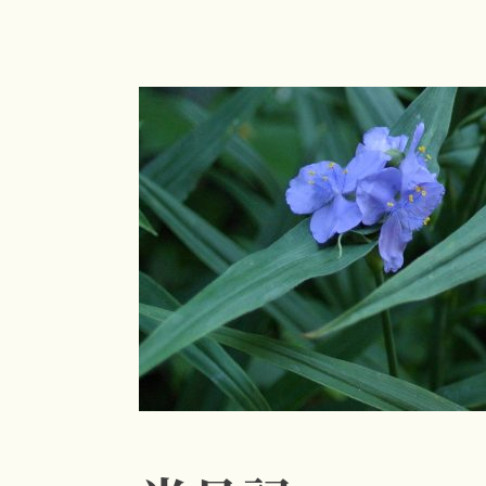
コ
ン
テ
ン
ツ
へ
ス
キ
ッ
プ