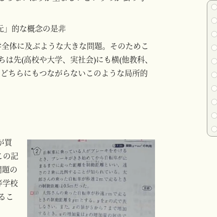
次元」的な概念の是非
学全体に及ぶような大きな問題。そのためこ
は先(高校や大学、実社会)にも横(他教科、
、どちらにもつながらないこのような局所的
が買
この記
問題の
等学校
るこ