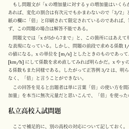
もし問題文が「x の増加量に対する y の増加量はいく
あれば、変化の割合は有次元でもかまわないので「3/2
紙の欄に「倍」と印刷されて限定されているのであれば、
ず、この問題の場合は解答不能である。
問題文では「x が5から7まで」と、この箇所にはあえ
な表現になっている。しかし、問題の前段で求める係数 1/8 
の値になる。x の単位を [m/s] としたときのものであ
[km/h] にして係数を求め直してみれば明らかだ。x や 
る係数もまた同様である。したがって正答例 3/2 は、明らかに
なく、「倍」と言うことができない。
この回答を見ると出題者は単に言葉「倍」の使い方を間
加量」を本当に無次元量だと思いこんで、「倍」を使った
私立高校入試問題
ここで補足的に、別の高校の対応について記しておく。