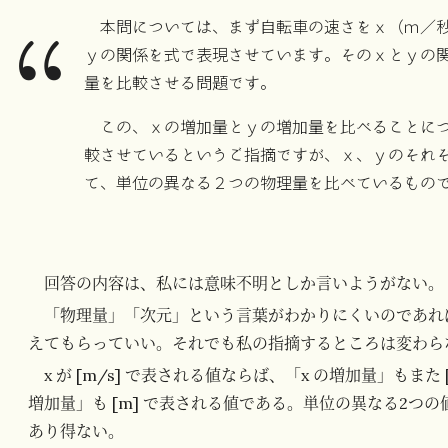
本問については、まず自転車の速さをｘ（ｍ／
ｙの関係を式で表現させています。そのｘとｙの
量を比較させる問題です。
この、ｘの増加量とｙの増加量を比べることに
較させているというご指摘ですが、ｘ、ｙのそれ
て、単位の異なる２つの物理量を比べているもの
回答の内容は、私には意味不明としか言いようがない。
「物理量」「次元」という言葉がわかりにくいのであれ
えてもらっていい。それでも私の指摘するところは変わら
x が [m/s] で表される値ならば、「x の増加量」もまた
増加量」も [m] で表される値である。単位の異なる2つ
あり得ない。