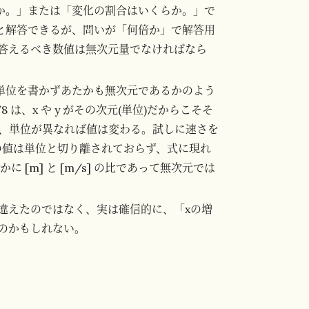
らか。」または「変化の割合はいくらか。」で
」と解答できるが、問いが「何倍か」で解答用
答えるべき数値は無次元量でなければなら
て単位を書かずあたかも無次元であるかのよう
は、x や y がその次元(単位)だからこそそ
って、単位が異なれば値は変わる。試しに速さを
y の値は単位と切り離されておらず、式に現れ
 [m] と [m/s] の比であって無次元では
違えたのではなく、実は確信的に、「xの増
のかもしれない。