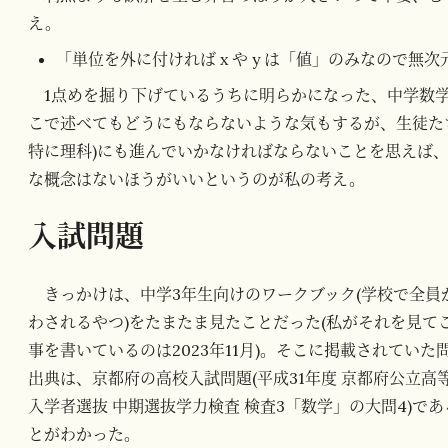
え。
「単位を外に付ければ x や y は「値」のみなので無
1点めを掘り下げているうちに明らかになった、中学数
こで述べてもどうにもならないような気もするが、生徒たち
特に理科)にも進んでいかなければならないことを思えば
な概念はないほうがいいというのが私の考え。
入試問題
きっかけは、中学3年生向けのワークブック(学校で全員
わされるやつ)をたまたま見たことだった(私がそれを見て
事を書いているのは2023年11月)。そこに掲載されていた
出典は、京都府の高校入試問題(平成31年度 京都府公立高
入学者選抜 中期選抜学力検査 検査3「数学」の大問4)であ
とがわかった。