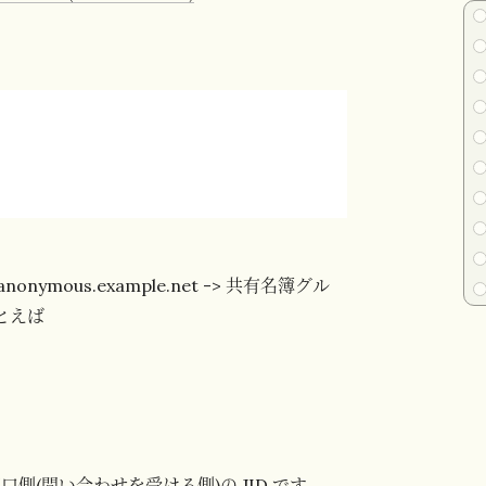
nymous.example.net -> 共有名簿グル
とえば
口側(問い合わせを受ける側)の JID です。