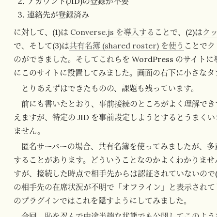
アカウント(JID)の登録が不要
連絡先が登録済み
に対して、(1)は
Converse.js を導入する
ことで、(2)は
ク
で、そして(3)は
共有名簿 (shared roster) を使う
ことでク
のができました。そしてこれらを WordPress のサイト
にこのサイトに設置してみました。画面の右下に小さなタ
とりあえずはできたものの、課題も残っています。
前にも書いたとおり、事前接続のところがよく理解でき
えますが、特定の JID を事前設定しようとするとうま
ません。
匿名サーバーの場合、共有名簿を使ってみましたが、多
することがあります。どういうことなのかよくわかりませ
すが、接続した時点で相手先からは認証されていないので(そ
の相手先の在席状況が不明で「オフライン」と表示されてしま
のプラグインではこれを隠すようにしてみました。
今回、恥を忍んで中途半端な状態でも公開してこのよう