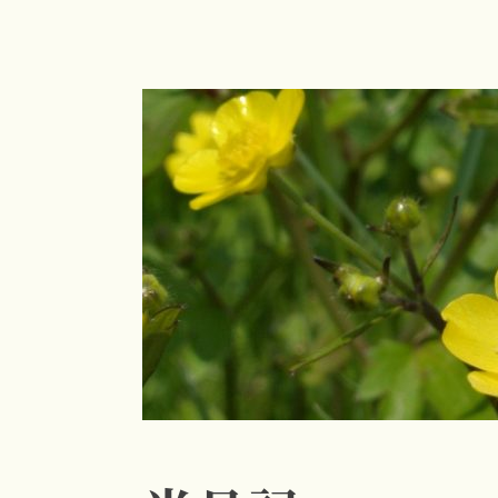
コ
ン
テ
ン
ツ
へ
ス
キ
ッ
プ