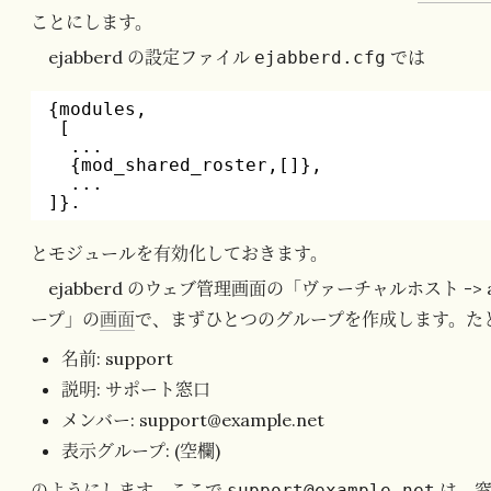
ことにします。
ejabberd の設定ファイル
では
ejabberd.cfg
{modules,
[
...
{mod_shared_roster,[]},
...
]}.
とモジュールを有効化しておきます。
ejabberd のウェブ管理画面の「ヴァーチャルホスト -> ano
ープ」の
画面
で、まずひとつのグループを作成します。た
名前: support
説明: サポート窓口
メンバー: support@example.net
表示グループ: (空欄)
のようにします。ここで
は、窓
support@example.net