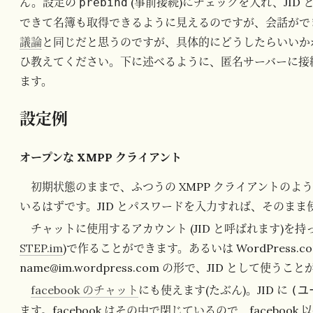
ん。設定の
(事前接続)にチェックを入れ、JID
prebind
できて名簿も取得できるように見えるのですが、会話がで
議論
と同じだと思うのですが、具体的にどうしたらいいか
ひ教えてください。下に述べるように、匿名サーバーに接
ます。
設定例
オープンな XMPP クライアント
初期状態のままで、ふつうの XMPP クライアントの
いるはずです。JID とパスワードを入力すれば、そのまま
チャットに使用するアカウント (JID と呼ばれます)を
STEP.im
)で作ることができます。あるいは WordPress
name@im.wordpress.com の形で、JID として使う
facebook のチャット
にも使えます(たぶん)。JID に
(ユ
ます。facebook はその中で閉じているので、facebo