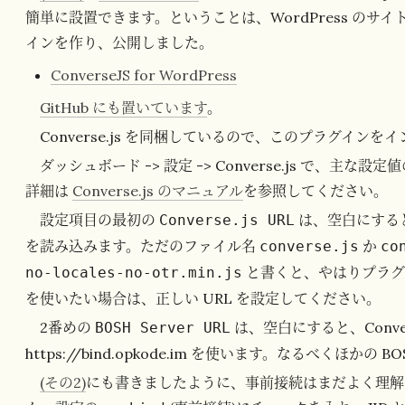
簡単に設置できます。ということは、WordPress の
インを作り、公開しました。
ConverseJS for WordPress
GitHub にも置いています
。
Converse.js を同梱しているので、このプラグイン
ダッシュボード -> 設定 -> Converse.js で、
詳細は
Converse.js のマニュアル
を参照してください。
設定項目の最初の
は、空白にする
Converse.js URL
を読み込みます。ただのファイル名
か
converse.js
co
と書くと、やはりプラグ
no-locales-no-otr.min.js
を使いたい場合は、正しい URL を設定してください。
2番めの
は、空白にすると、Conve
BOSH Server URL
https://bind.opkode.im を使います。なるべくほか
(その2)
にも書きましたように、事前接続はまだよく理解