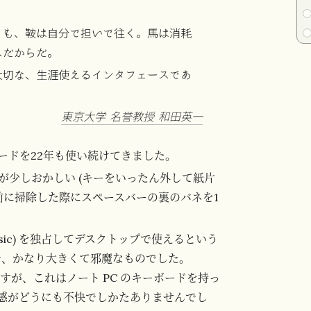
とも、鞍は自分で担いで往く。馬は消耗
スだからだ。
大切な、生涯使えるインタフェースであ
東京大学 名誉教授 和田英一
ードを22年も使い続けてきました。
少しおかしい (キーをいったん外して紙片
前に掃除した際にスペースバーの裏のバネを1
lassic) を独占してデスクトップで使えるという
、かなり大きくて邪魔なものでした。
すが、これはノート PC のキーボードを持っ
感がどうにも不快でしかたありませんでし