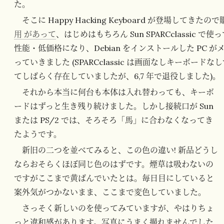
た。
そこに Happy Hacking Keyboard が登場してきた
用 があって
、はじめはもちろん Sun SPARCclassic
性能・低価格になり、Debian をインストールした PC 
っていきました (SPARCclassic は画面なしキーボ
てしばらく存在していましたが、6,7 年で退役しました)。
それから本当に何台も本体は入れ替わっても、キーボ
ードはずっと生き残り続けました。しかし接続口が Sun
または PS/2 では、そろそろ「馬」に合わなくなってき
たようです。
新旧の二つを並べてみると、この色の違い! 新品どうし
ならおそらくほぼ同じ色のはずです。煙草は吸わないの
ですがここまで黄ばんでいたとは。毎日目にしていると
案外気がつかないまま、ここまで変色していました。
さっそく新しいのを使ってみていますが、やはりちょ
っと違和感があります。写真にうまく撮れませんでした