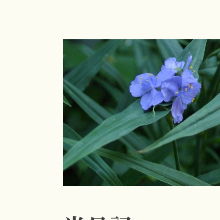
コ
ン
テ
ン
ツ
へ
ス
キ
ッ
プ