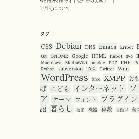
WordPress サイト管理者の実務ノート
半月記について
タグ
Debian
CSS
Emacs
DNS
Errbot
Google
HTML
I
GNOME
hubot
Git
IPv6
PHP
MediaWiki
Markdown
pandoc
PDF
P
TeX
subversion
Wnn
Python
Twitter
WordPress
XMPP
お
Xfce
ソ
インターネット
ば
こども
ア
プラグイン
テーマ
フォント
暮らし
語
算数
機器
薪
校正
自動車