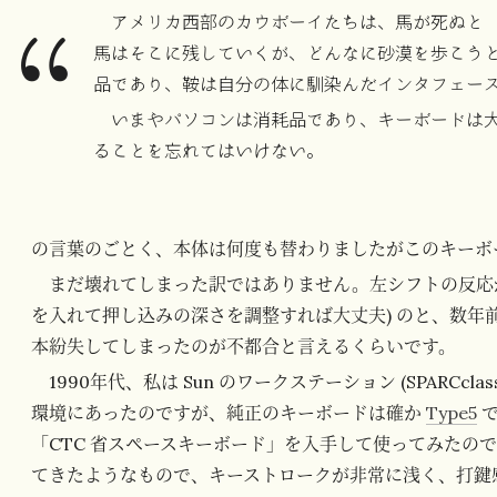
アメリカ西部のカウボーイたちは、馬が死ぬと
馬はそこに残していくが、どんなに砂漠を歩こう
品であり、鞍は自分の体に馴染んだインタフェー
いまやパソコンは消耗品であり、キーボードは
ることを忘れてはいけない。
の言葉のごとく、本体は何度も替わりましたがこのキーボ
まだ壊れてしまった訳ではありません。左シフトの反応が
を入れて押し込みの深さを調整すれば大丈夫) のと、数年
本紛失してしまったのが不都合と言えるくらいです。
1990年代、私は Sun のワークステーション (SPARCc
環境にあったのですが、純正のキーボードは確か
Type5
で
「CTC 省スペースキーボード」を入手して使ってみたので
てきたようなもので、キーストロークが非常に浅く、打鍵