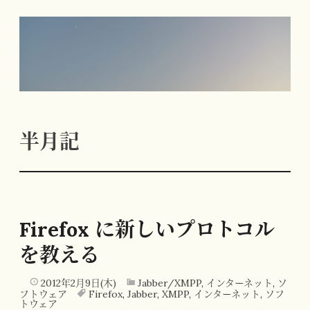
コ
ン
テ
ン
ツ
へ
半月記
ス
キ
ッ
プ
Firefox に新しいプロトコル
を教える
2012年2月9日(木)
Jabber/XMPP
,
インターネット
,
ソ
フトウェア
Firefox
,
Jabber
,
XMPP
,
インターネット
,
ソフ
トウェア