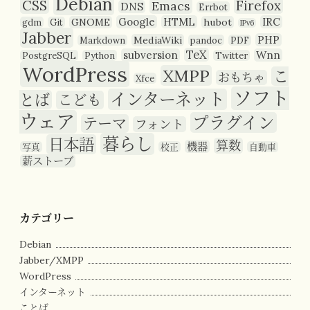
Debian
CSS
Firefox
Emacs
DNS
Errbot
Google
HTML
IRC
GNOME
hubot
gdm
Git
IPv6
Jabber
PHP
MediaWiki
Markdown
pandoc
PDF
TeX
subversion
Wnn
PostgreSQL
Python
Twitter
WordPress
XMPP
こ
おもちゃ
Xfce
ソフト
インターネット
とば
こども
ウェア
プラグイン
テーマ
フォント
暮らし
日本語
算数
機器
写真
校正
自動車
薪ストーブ
カテゴリー
Debian
Jabber/XMPP
WordPress
インターネット
ことば