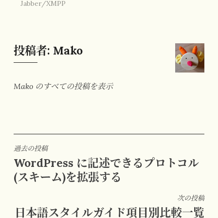
Jabber/XMPP
投稿者:
Mako
Mako のすべての投稿を表示
投
過去の投稿
WordPress に記述できるプロトコル
稿
(スキーム)を拡張する
ナ
ビ
次の投稿
ゲ
日本語スタイルガイド項目別比較一覧