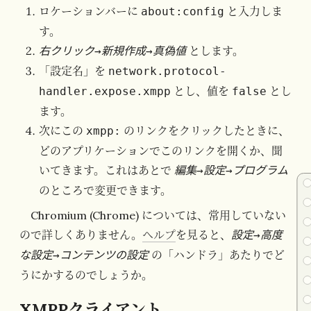
ロケーションバーに
と入力しま
about:config
す。
とします。
右クリック→新規作成→真偽値
「設定名」を
network.protocol-
とし、値を
とし
handler.expose.xmpp
false
ます。
次にこの
のリンクをクリックしたときに、
xmpp:
どのアプリケーションでこのリンクを開くか、聞
いてきます。これはあとで
編集→設定→プログラム
のところで変更できます。
Chromium (Chrome) については、常用していない
ので詳しくありません。
ヘルプ
を見ると、
設定→高度
の「ハンドラ」あたりでど
な設定→コンテンツの設定
うにかするのでしょうか。
XMPPクライアント