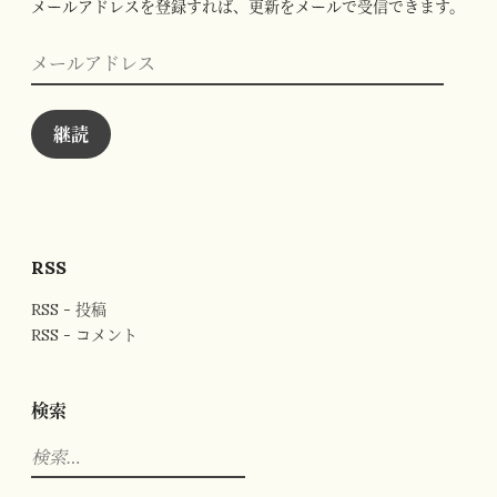
メールアドレスを登録すれば、更新をメールで受信できます。
メ
ー
ル
ア
ド
継読
レ
ス
RSS
RSS - 投稿
RSS - コメント
検索
検
索: