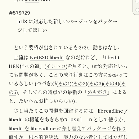
#579729
utf8 に対応した新しいバージョンをパッケー
ジしてほしい
という要望が出されているものの、動きはなし。
上流は
NetBSD libedit
なのだけれど、「libedit
I18N化への道」(
イントロ
)を見ると、utf8 対応といっ
ても問題が多く、ことの成り行きはこの方にかかって
いるらしい (つづきが(
その1
)(
その2
)(
その3
)(
その4
)(
そ
の5
)。そしてこの時点での最新の「
めもがき
」による
と、たいへんお忙しいらしい)。
さし当たりこの問題を回避するには、libreadline /
libedit の機能をあきらめて
として使うか、
psql -n
libedit を libreadline に差し替えてパッケージを作り
直す
か。根本的解決は、能力のない者としてはただじ