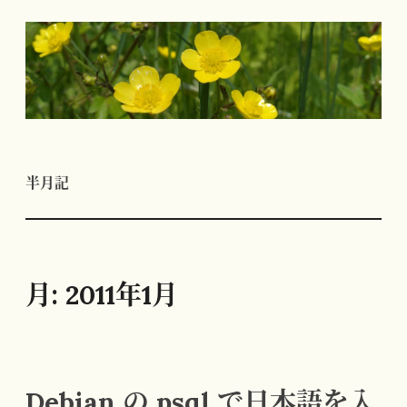
コ
ン
テ
ン
ツ
へ
半月記
ス
キ
ッ
プ
月:
2011年1月
Debian の psql で日本語を入