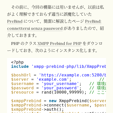
その前に、今回の構築には用いませんが、以前は私
がよく理解できておらず適当に誤魔化していた
PreBind
について、簡潔に解説したページ
PreBind:
connettersi senza password
がありましたので、紹
介しておきます。
PHP のクラス
XMPP Prebind for PHP
をダウンロ
ードしておき、次のようにインスタンス化します。
<?php 
include
'xmpp-prebind-php/lib/XmppPrebin
$boshUrl
= 
'
https://example.com:5280/bos
$server
= 
'example.com'
;           
// 
$username
= 
'your_username'
;   
// 環境に
$password
= 
'your_password'
;   
// 環境に
$resource
= rand(10000,99999); 
// ここで
$xmppPrebind
= 
new
XmppPrebind(
$server
, 
$xmppPrebind
->connect(
$username
, 
$passwo
$xmppPrebind
->auth();