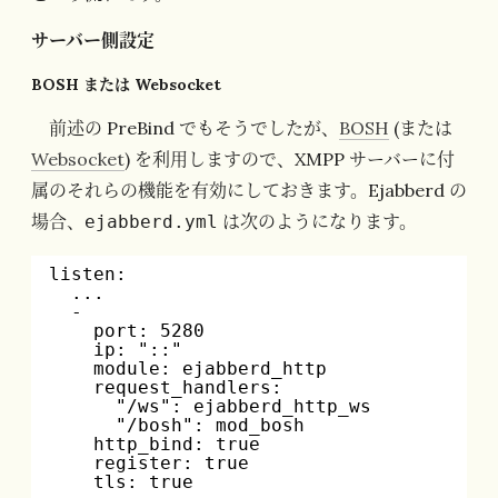
サーバー側設定
BOSH または Websocket
前述の PreBind でもそうでしたが、
BOSH
(または
Websocket
) を利用しますので、XMPP サーバーに付
属のそれらの機能を有効にしておきます。Ejabberd の
場合、
は次のようになります。
ejabberd.yml
listen:
...
-
port: 5280
ip: "::"
module: ejabberd_http
request_handlers:
"/ws": ejabberd_http_ws
"/bosh": mod_bosh
http_bind: true
register: true
tls: true