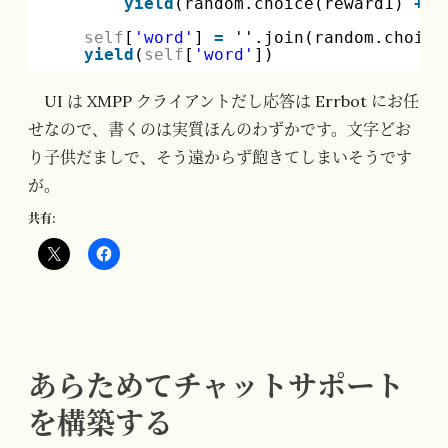
yield
(random.choice(reward1) 
+
r
self
[
'word'
] 
=
''.join(random.choice
yield
(
self
[
'word'
])
UI は XMPP クライアントだし応答は Errbot にお任
せなので、書くのは実質ほんのわずかです。文字どお
り子供だましで、そう遠からず飽きてしまいそうです
が。
共有:
あらためてチャットサポート
を構築する