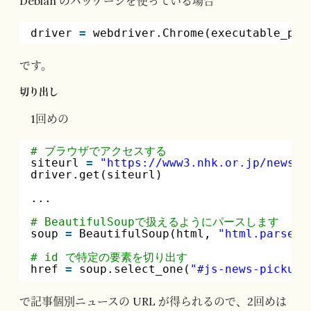
Debian のパッケージを使っている場合
driver 
=
webdriver.Chrome(executable_pat
です。
切り出し
1回めの
# ブラウザでアクセスする
siteurl 
=
"
https://www3.nhk.or.jp/news/e
driver.get(siteurl)
...
# BeautifulSoupで扱えるようにパースします
soup 
=
BeautifulSoup(html, 
"html.parser"
# id で特定の要素を切り出す
href 
=
soup.select_one(
"#js-news-pickup 
で記事個別ニュースの URL が得られるので、2回めは