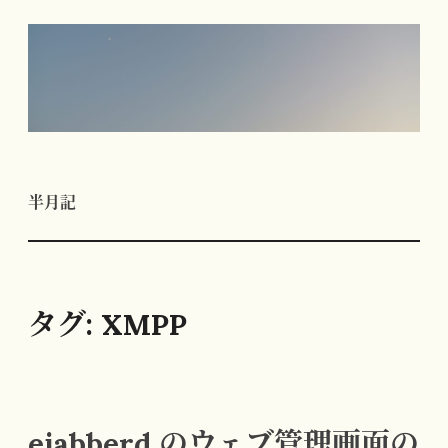
コ
ン
テ
ン
ツ
へ
半月記
ス
キ
ッ
プ
タグ:
XMPP
ejabberd のウェブ管理画面の