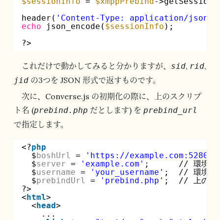
$sessionInfo
= 
$xmppPrebind
->getSessionI
header(
'Content-Type: application/json'
)
echo
json_encode(
$sessionInfo
);
?>
これだけで動かしてみると分かりますが、
,
,
sid
rid
の3つを JSON 形式で返すものです。
jid
次に、Converse.js の初期化の際に、上のスクリプ
ト名 (
だとします) を
prebind.php
prebind_url
で指定します。
<?
php
$
boshUrl
= 
'
https://example.com:5280/b
$
server
= 
'example.com'
;      // 環
$
username
= 
'your_username'
;  // 環境
$
prebindUrl
= 
'prebind.php'
;  // 上のス
?>
<
html
>
<
head
>
...