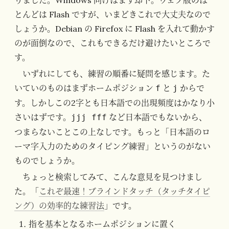
りました。Windows 向けはまず却下。ウェブ版のほ
とんどは Flash ですが、いまどきこれで大丈夫なので
しょうか。Debian の Firefox に Flash を入れて動かす
のが面倒なので、これもできるだけ避けたいところで
す。
いずれにしても、練習の順番に疑問を感じます。た
いていのものはまずホームポジション
と
からで
f
j
す。しかしこの2字とも日本語での出現頻度はかなり小
さいはずです。
など日本語でもないから、
jjj fff
つまらないことこの上なしです。もっと「日本語のロ
ーマ字入力のためのタイピング練習」というのがない
ものでしょうか。
ちょっと検索してみて、こんな意見を見つけまし
た。「
これぞ最速！ブラインドタッチ（タッチタイピ
ング）の効率的な練習法
」です。
指を基本となるホームポジションに置く