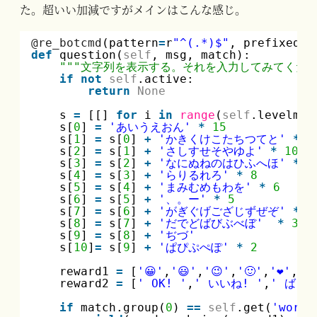
た。超いい加減ですがメインはこんな感じ。
@re_botcmd
(pattern
=
r
"^(.*)$"
, prefixed
=
F
def
question(
self
, msg, match):
"""文字列を表示する。それを入力してみてくださ
if
not
self
.active:
return
None
s 
=
[[] 
for
i 
in
range
(
self
.levelmax
s[
0
] 
=
'あいうえおん'
*
15
s[
1
] 
=
s[
0
] 
+
'かきくけこたちつてと'
*
1
s[
2
] 
=
s[
1
] 
+
'さしすせそやゆよ'
*
10
s[
3
] 
=
s[
2
] 
+
'なにぬねのはひふへほ'
*
8
s[
4
] 
=
s[
3
] 
+
'らりるれろ'
*
8
s[
5
] 
=
s[
4
] 
+
'まみむめもわを'
*
6
s[
6
] 
=
s[
5
] 
+
'、。ー'
*
5
s[
7
] 
=
s[
6
] 
+
'がぎぐげござじずぜぞ'
*
5
s[
8
] 
=
s[
7
] 
+
'だでどばびぶべぼ'
*
3
s[
9
] 
=
s[
8
] 
+
'ぢづ'
s[
10
]
=
s[
9
] 
+
'ぱぴぷぺぽ'
*
2
reward1 
=
[
'😀'
,
'😃'
,
'😉'
,
'🙂'
,
'❤'
,
'💗
reward2 
=
[
' OK! '
,
' いいね! '
,
' ばっち
if
match.group(
0
) 
=
=
self
.get(
'word'