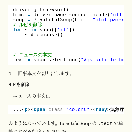
driver.get(newsurl)
html 
=
driver.page_source.encode(
'utf-8'
soup 
=
BeautifulSoup(html, 
"html.parser"
# ルビを削除
for
s 
in
soup([
'rt'
]):
s.decompose()
...
# ニュースの本文
text 
=
soup.select_one(
"#js-article-body
で、記事本文を切り出します。
ルビを削除
ニュースの本文は
...<
p
><
span
class
=
"colorC"
><
ruby
>気象庁<
r
のようになっています。BeautifulSoup の
で単
.text
純にタグを削除するだけでは