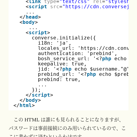
<
link
type
=
"text/css"
rel
=
"styleshee
<
script
src
=
"
https://cdn.conversejs.
...
</
head
>
<
body
>
...
<
script
>
converse.initialize({
i18n: 'ja',
locales_url: '
https://cdn.conver
authentication: 'prebind',
bosh_service_url: '<?
php
echo $b
keepalive: true,
jid: '<?
php
echo $username."@".$
prebind_url: '<?
php
echo $prebin
prebind: true,
...
});
</
script
>
</
body
>
</
html
>
この HTML は誰にも見られることになりますが、
パスワードは事前接続にのみ用いられているので、こ
こに書かずに済むというわけです。