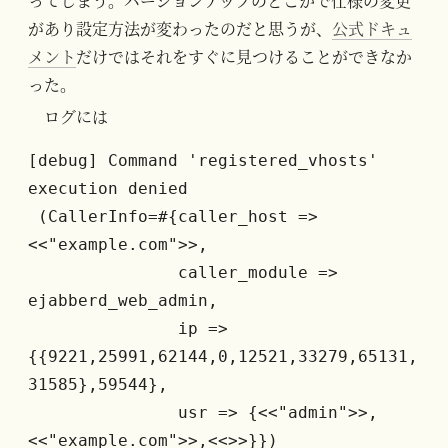
ってしまう。バージョンアップのどこかで仕様の変更
があり設定方法が変わったのだと思うが、
公式ドキュ
メント
だけではそれをすぐに見つけることができなか
った。
ログには
[debug] Command 'registered_vhosts' 
execution denied
 (CallerInfo=#{caller_host => 
<<"example.com">>,
               caller_module => 
ejabberd_web_admin,
               ip => 
{{9221,25991,62144,0,12521,33279,65131,
31585},59544},
               usr => {<<"admin">>,
<<"example.com">>,<<>>}})