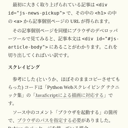
最初に大きく取り上げられている記事は
<div
で、その中の
の中
id="js-news-pickup">
<h1>
の
から記事個別ページの URL が得られます。
<a>
その記事個別ページを同様にブラウザのデベロッパ
ーツールで見てみると、記事本文は
<div id="#js-
にあることがわかります。これを
article-body">
切り出してくればいい訳です。
スクレイピング
参考にした (というか、ほぼそのままコピーさせても
らった) コードは「Python Webスクレイピング テクニ
ック集」の「
JavaScriptによる描画に対応する
」で
す。
ソース中のコメント「ブラウザを起動する」の箇所
で、
ブラウザのパスを指定する必要
がありました。