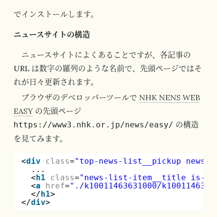
でインストールします。
ニュースサイトの構造
ニュースサイトによくあることですが、各記事の
URL は数字の羅列のような名前で、先頭ページではそ
れが日々更新されます。
ブラウザのデベロッパーツールで
NHK NENS WEB
EASY
の先頭ページ
の構造
https://www3.nhk.or.jp/news/easy/
を見てみます。
<
div
class
=
"top-news-list__pickup news-l
...
<
h1
class
=
"news-list-item__title is-pi
<
a
href
=
"./k10011463631000/k1001146363
</
h1
>
</
div
>