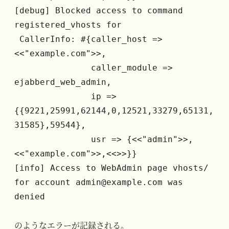
[debug] Blocked access to command 
registered_vhosts for
 CallerInfo: #{caller_host => 
<<"example.com">>,
               caller_module => 
ejabberd_web_admin,
               ip => 
{{9221,25991,62144,0,12521,33279,65131,
31585},59544},
               usr => {<<"admin">>,
<<"example.com">>,<<>>}}
[info] Access to WebAdmin page vhosts/ 
for account admin@example.com was 
denied
のようなエラーが記録される。