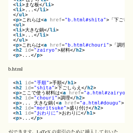
<
li
>まな板</
li
>
<
li
>...</
li
>
</
ul
>
<
p
>これらは<
a
href
=
"b.html#shita"
>「下ごしら
<
ul
>
<
li
>大きな鍋</
li
>
<
li
>...</
li
>
</
ul
>
<
p
>これらは<
a
href
=
"b.html#chouri"
>「調理」
<
h2
id
=
"zairyo"
>材料</
h2
>
<
p
>...</
p
>
b.html
<
h1
id
=
"手順"
>手順</
h1
>
<
h2
id
=
"shita"
>下ごしらえ</
h2
>
<
p
>ここで使う材料は<
a
href
=
"a.html#zairyo"
>
<
h2
id
=
"chouri"
>調理</
h2
>
<
p
>... 大きな鍋(<
a
href
=
"a.html#dougu"
>「
<
h2
id
=
"moritsuke"
>盛り付け</
h2
>
<
h1
id
=
"おわりに"
>おわりに</
h1
>
<
p
>...</
p
>
ができます。LaTeX の索引のために挿入しておいた