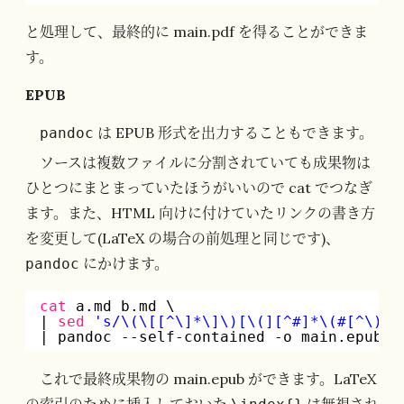
と処理して、最終的に main.pdf を得ることができま
す。
EPUB
は EPUB 形式を出力することもできます。
pandoc
ソースは複数ファイルに分割されていても成果物は
ひとつにまとまっていたほうがいいので cat でつなぎ
ます。また、HTML 向けに付けていたリンクの書き方
を変更して(LaTeX の場合の前処理と同じです)、
にかけます。
pandoc
cat
a.md b.md \
| 
sed
's/\(\[[^\]*\]\)[\(][^#]*\(#[^\)]*
| pandoc --self-contained -o main.epub
これで最終成果物の main.epub ができます。LaTeX
の索引のために挿入しておいた
は無視され