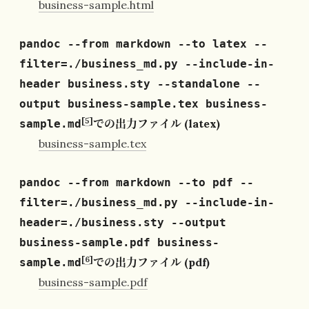
business-sample.html
pandoc --from markdown --to latex --
filter=./business_md.py --include-in-
header business.sty --standalone --
output business-sample.tex business-
[
5
]
での出力ファイル (latex)
sample.md
business-sample.tex
pandoc --from markdown --to pdf --
filter=./business_md.py --include-in-
header=./business.sty --output
business-sample.pdf business-
[
6
]
での出力ファイル (pdf)
sample.md
business-sample.pdf