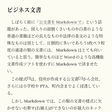
ビジネス文書
しばらく前に「
公文書を Markdown で
」という話
題があった。図入りの面倒くさいものや白書のような
普通の書籍ほどの長大なものや法律の条文のような特
殊なものは別として、圧倒的に多いであろう1枚ペラ程
度の通達の類の文書には、 Markdown はとても向い
ていると思う。簡単なものほど Word のような高機能
文書作成ソフトを使わずに Markdown で済ませた
い。
[
1
]
[
2
]
この様式
は、役所が作成する公文書
から会社、
さらには小学校や PTA、町内会までよく浸透してい
る。
しかし Markdown では、この類の文書の様式に欠
右寄せ
かせない
(右揃え)ができないのが最大のネック