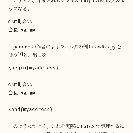
とすると、作成されるファイル output.tex は次のよ
うになる。
○△□町会\\

会長 ▼▲ ■◆
pandoc の作者によるフィルタの例
latexdivs.py
を
[
4
]
使う
と、出力を
\begin{myaddress}

○△□町会\\

会長 ▼▲ ■◆

\end{myaddress}
のようにできる。これを実際に LaTeX で処理するに