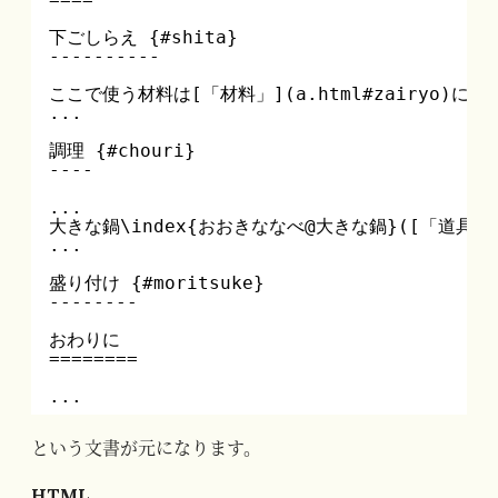
下ごしらえ {#shita}
----------
ここで使う材料は[「材料」](a.html#zairyo)に
...
調理 {#chouri}
----
...
大きな鍋\index{おおきななべ@大きな鍋}([「道具」]
...
盛り付け {#moritsuke}
--------
おわりに
========
...
という文書が元になります。
HTML