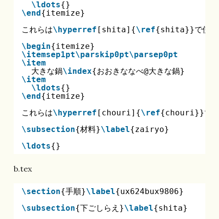
\ldots
{}
\end
{itemize}
これらは
\hyperref
[shita]{
\ref
{shita}}で使
\begin
{itemize}
\itemsep1pt
\parskip0pt
\parsep0pt
\item
大きな鍋
\index
{おおきななべ@大きな鍋}
\item
\ldots
{}
\end
{itemize}
これらは
\hyperref
[chouri]{
\ref
{chouri}}
\subsection
{材料}
\label
{zairyo}
\ldots
{}
b.tex
\section
{手順}
\label
{ux624bux9806}
\subsection
{下ごしらえ}
\label
{shita}