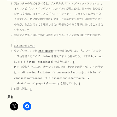
英文レターの形式を調べると、アメリカ式「フル・ブロック・スタイル」と
イギリス式「フル・インデント・スタイル」が見つかる。日本のいわゆるビ
ジネス文書はこのイギリス式「フル・インデント・ス タイル」にとてもよ
く似ている。特に電磁的文書ならアメリカ式がとても楽だし合理的だと思う
習慣
のだが、なんと言っても理屈ではない
だからそう簡単に廃れることはな
いだろう。
↑
検索すると多くの自治体の規程が見つかる。たとえば
墨田区
や
佐伯市
など。
↑
Syntax for divs
↑
サンプルのフィルタ
latexdivs.py
をそのまま使うには、入力ファイルのク
ラス名を書くところに
.latex
を加えておく必要がある。つまり input.md
は
::: {.latex .myaddress}
のように書く。
↑
PDF に変換させるには、オプションはこれだけでは実は足りず、ここの例で
は
--pdf-engine=lualatex -V documentclass=bxjsarticle -V
classoption=pandoc -V classoption=jafont=auto -V
indent=1zw -V pagestyle=empty
を加えている。
↑
前註に同じ。
↑
共有: