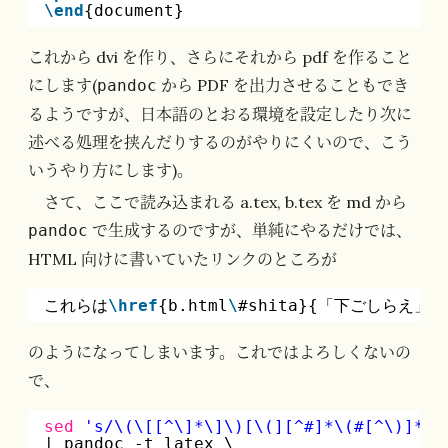
\end
{document}
これから dvi を作り、さらにそれから pdf を作ること
にします(
から PDF を出力させることもでき
pandoc
るようですが、日本語のとおる環境を設定したり次に
述べる処理を挟んだりするのがやりにくいので、こう
いうやり方にします)。
さて、ここで読み込まれる a.tex, b.tex を md から
で生成するのですが、単純にやるだけでは、
pandoc
HTML 向けに書いていたリンクのところが
これらは
\href
{b.html
\
#shita}{「下ごしらえ」
のようになってしまいます。これではよろしくないの
で、
sed
's/\(\[[^\]*\]\)[\(][^#]*\(#[^\)]*\)
| pandoc -t latex \