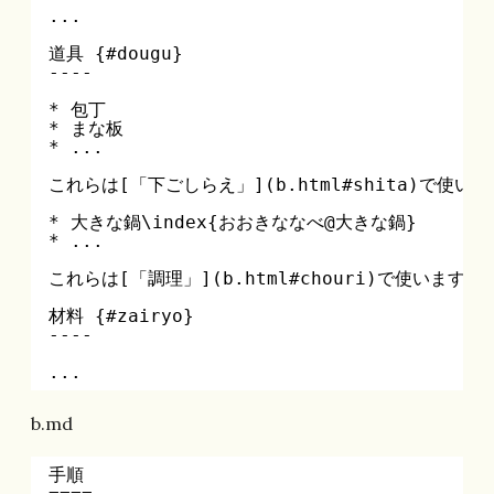
...
道具 {#dougu}
----
* 包丁
* まな板
* ...
これらは[「下ごしらえ」](b.html#shita)で使い
* 大きな鍋\index{おおきななべ@大きな鍋}
* ...
これらは[「調理」](b.html#chouri)で使います。
材料 {#zairyo}
----
...
b.md
手順
====