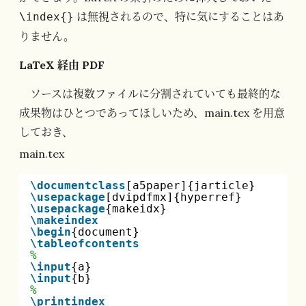
は無視されるので、特に気にすることはあ
\index{}
りません。
LaTeX 経由 PDF
ソースは複数ファイルに分割されていても最終的な
成果物はひとつであってほしいため、main.tex を用意
しておき、
main.tex
\documentclass
[a5paper]{jarticle}
\usepackage
[dvipdfmx]{hyperref}
\usepackage
{makeidx}
\makeindex
\begin
{document}
\tableofcontents
%
\input
{a}
\input
{b}
%
\printindex