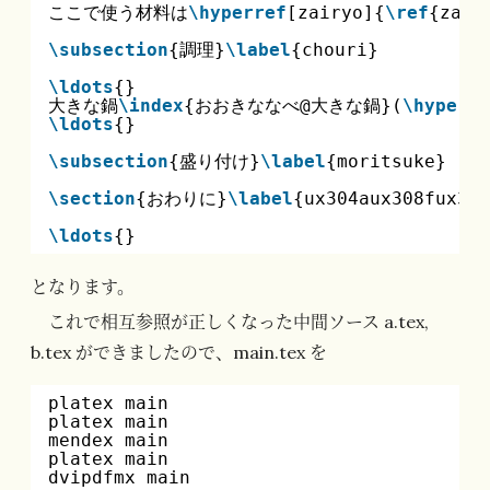
ここで使う材料は
\hyperref
[zairyo]{
\ref
{zai
\subsection
{調理}
\label
{chouri}
\ldots
{}
大きな鍋
\index
{おおきななべ@大きな鍋}(
\hyperre
\ldots
{}
\subsection
{盛り付け}
\label
{moritsuke}
\section
{おわりに}
\label
{ux304aux308fux308
\ldots
{}
となります。
これで相互参照が正しくなった中間ソース a.tex,
b.tex ができましたので、main.tex を
platex main
platex main
mendex main
platex main
dvipdfmx main