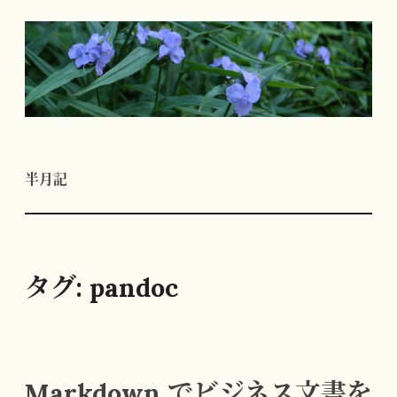
コ
ン
テ
ン
ツ
へ
半月記
ス
キ
ッ
プ
タグ:
pandoc
Markdown でビジネス文書を