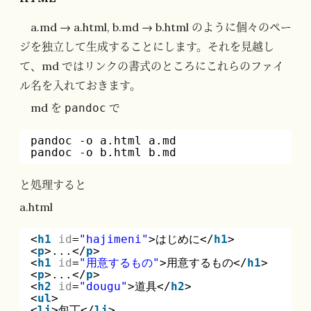
a.md → a.html, b.md → b.html のように個々のペー
ジを独立して生成することにします。それを見越し
て、md ではリンクの書式のところにこれらのファイ
ル名を入れておきます。
md を
で
pandoc
pandoc -o a.html a.md
pandoc -o b.html b.md
と処理すると
a.html
<
h1
id
=
"hajimeni"
>はじめに</
h1
>
<
p
>...</
p
>
<
h1
id
=
"用意するもの"
>用意するもの</
h1
>
<
p
>...</
p
>
<
h2
id
=
"dougu"
>道具</
h2
>
<
ul
>
<
li
>包丁</
li
>