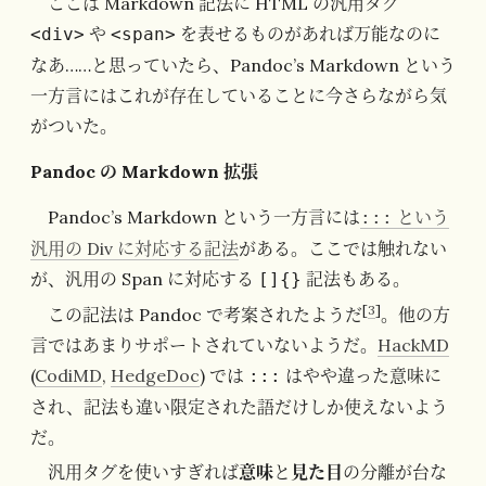
ここは Markdown 記法に HTML の汎用タグ
や
を表せるものがあれば万能なのに
<div>
<span>
なあ……と思っていたら、Pandoc’s Markdown という
一方言にはこれが存在していることに今さらながら気
がついた。
Pandoc の Markdown 拡張
Pandoc’s Markdown という一方言には
という
:::
汎用の Div に対応する記法
がある。ここでは触れない
が、汎用の Span に対応する
記法もある。
[]{}
[
3
]
この記法は Pandoc で考案されたようだ
。他の方
言ではあまりサポートされていないようだ。
HackMD
(
CodiMD
,
HedgeDoc
) では
はやや違った意味に
:::
され、記法も違い限定された語だけしか使えないよう
だ。
汎用タグを使いすぎれば
意味
と
見た目
の分離が台な