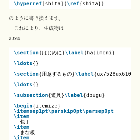
\hyperref
[shita]{
\ref
{shita}}
のように書き換えます。
これにより、生成物は
a.tex
\section
{はじめに}
\label
{hajimeni}
\ldots
{}
\section
{用意するもの}
\label
{ux7528ux610fu
\ldots
{}
\subsection
{道具}
\label
{dougu}
\begin
{itemize}
\itemsep1pt
\parskip0pt
\parsep0pt
\item
包丁
\item
まな板
\item