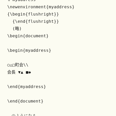
\newenvironment{myaddress}

{\begin{flushright}}

  {\end{flushright}}

  (略)

\begin{document}

\begin{myaddress}

○△□町会\\

会長 ▼▲ ■◆

\end{myaddress}

\end{document}
のようになる。