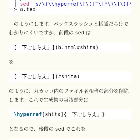
| 
sed
's/\(\\hyperref\[\([^\]*\)\]\)[\{]
> a.tex
のようにします。バックスラッシュと括弧だらけで
わかりにくいですが、前段の
は
sed
[「下ごしらえ」](b.html#shita)
を
[「下ごしらえ」](#shita)
のように、丸カッコ内のファイル名相当の部分を削除
します。これで生成物の当該部分は
\hyperref
[shita]{「下ごしらえ」}
となるので、後段の
でこれを
sed