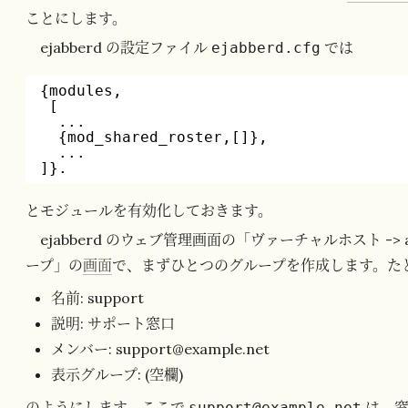
ことにします。
ejabberd の設定ファイル
では
ejabberd.cfg
{modules,
[
...
{mod_shared_roster,[]},
...
]}.
とモジュールを有効化しておきます。
ejabberd のウェブ管理画面の「ヴァーチャルホスト -> ano
ープ」の
画面
で、まずひとつのグループを作成します。た
名前: support
説明: サポート窓口
メンバー: support@example.net
表示グループ: (空欄)
のようにします。ここで
は、窓
support@example.net