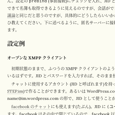
ん。設定の
(事前接続)にチェックを入れ、JID
prebind
できて名簿も取得できるように見えるのですが、会話がで
議論
と同じだと思うのですが、具体的にどうしたらいいか
ひ教えてください。下に述べるように、匿名サーバーに接
ます。
設定例
オープンな XMPP クライアント
初期状態のままで、ふつうの XMPP クライアントの
いるはずです。JID とパスワードを入力すれば、そのまま
チャットに使用するアカウント (JID と呼ばれます)を
STEP.im
)で作ることができます。あるいは WordPress
name@im.wordpress.com の形で、JID として使う
facebook のチャット
にも使えます(たぶん)。JID に
(ユ
ます。facebook はその中で閉じているので、facebo