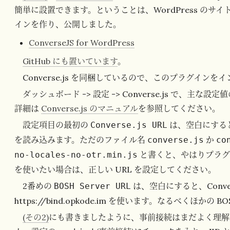
簡単に設置できます。ということは、WordPress の
インを作り、公開しました。
ConverseJS for WordPress
GitHub にも置いています
。
Converse.js を同梱しているので、このプラグイン
ダッシュボード -> 設定 -> Converse.js で、
詳細は
Converse.js のマニュアル
を参照してください。
設定項目の最初の
は、空白にする
Converse.js URL
を読み込みます。ただのファイル名
か
converse.js
co
と書くと、やはりプラグ
no-locales-no-otr.min.js
を使いたい場合は、正しい URL を設定してください。
2番めの
は、空白にすると、Conve
BOSH Server URL
https://bind.opkode.im を使います。なるべくほか
(その2)
にも書きましたように、事前接続はまだよく理解