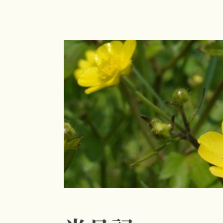
コ
ン
テ
ン
ツ
へ
ス
キ
ッ
プ