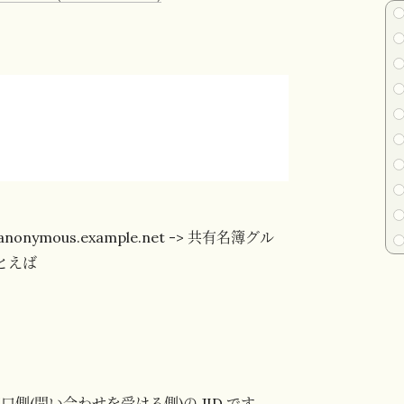
nymous.example.net -> 共有名簿グル
とえば
口側(問い合わせを受ける側)の JID です。