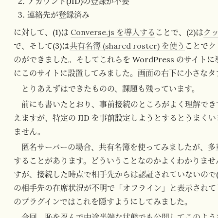
アカウント(JID)の登録が不要
連絡先が登録済み
に対して、(1)は
Converse.js を導入する
ことで、(2)は
ク
で、そして(3)は
共有名簿 (shared roster) を使う
ことでク
のができました。そしてこれらを WordPress のサイト
にこのサイトに設置してみました。画面の右下に小さなタ
とりあえずはできたものの、課題も残っています。
前にも書いたとおり、事前接続のところがよく理解でき
えますが、特定の JID を事前設定しようとするとうま
ません。
匿名サーバーの場合、共有名簿を使ってみましたが、多
することがあります。どういうことなのかよくわかりませ
すが、接続した時点で相手先からは認証されていないので(そ
の相手先の在席状況が不明で「オフライン」と表示されてしま
のプラグインではこれを隠すようにしてみました。
今回、恥を忍んで中途半端な状態でも公開してこのよう