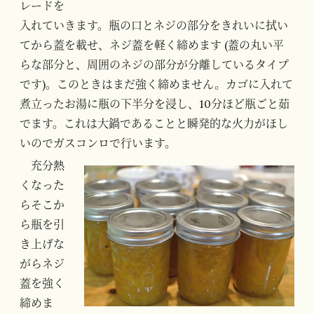
レードを
入れていきます。瓶の口とネジの部分をきれいに拭い
てから蓋を載せ、ネジ蓋を軽く締めます (蓋の丸い平
らな部分と、周囲のネジの部分が分離しているタイプ
です)。このときはまだ強く締めません。カゴに入れて
煮立ったお湯に瓶の下半分を浸し、10分ほど瓶ごと茹
でます。これは大鍋であることと瞬発的な火力がほし
いのでガスコンロで行います。
充分熱
くなった
らそこか
ら瓶を引
き上げな
がらネジ
蓋を強く
締めま