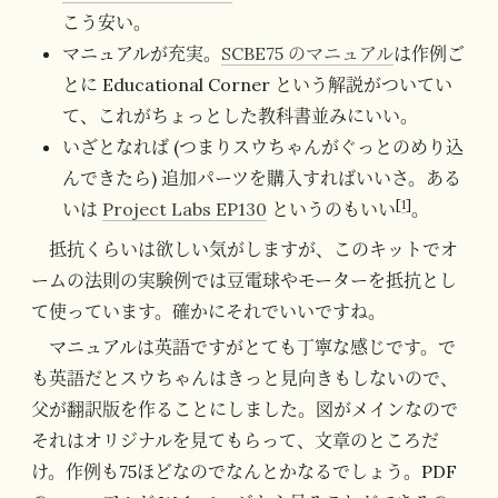
こう安い。
マニュアルが充実。
SCBE75 のマニュアル
は作例ご
とに Educational Corner という解説がついてい
て、これがちょっとした教科書並みにいい。
いざとなれば (つまりスウちゃんがぐっとのめり込
んできたら) 追加パーツを購入すればいいさ。ある
[
1
]
いは
Project Labs EP130
というのもいい
。
抵抗くらいは欲しい気がしますが、このキットでオ
ームの法則の実験例では豆電球やモーターを抵抗とし
て使っています。確かにそれでいいですね。
マニュアルは英語ですがとても丁寧な感じです。で
も英語だとスウちゃんはきっと見向きもしないので、
父が翻訳版を作ることにしました。図がメインなので
それはオリジナルを見てもらって、文章のところだ
け。作例も75ほどなのでなんとかなるでしょう。PDF