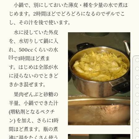
小鍋で、別にしておいた薄皮・種を少量の水で煮は
じめます。2時間ほどでどろどろになるのでザルでこ
し、その汁を後で使います。
水に浸していた外皮
を、水切りして鍋に入
れ、500ccくらいの水
[
1
]
で1時間ほど煮ま
す。はじめは全部が水
に浸らないのでときど
きかき混ぜます。
果肉ぜんぶと砂糖の
半量、小鍋でできた汁
(増粘剤となるペクチ
ン) を加え、さらに1時
間ほど煮ます。瓶の煮
沸に湯をたくさん使う