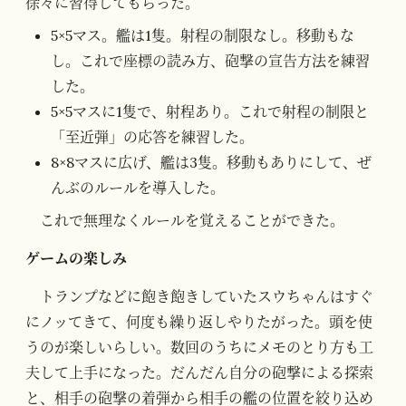
徐々に習得してもらった。
5×5マス。艦は1隻。射程の制限なし。移動もな
し。これで座標の読み方、砲撃の宣告方法を練習
した。
5×5マスに1隻で、射程あり。これで射程の制限と
「至近弾」の応答を練習した。
8×8マスに広げ、艦は3隻。移動もありにして、ぜ
んぶのルールを導入した。
これで無理なくルールを覚えることができた。
ゲームの楽しみ
トランプなどに飽き飽きしていたスウちゃんはすぐ
にノッてきて、何度も繰り返しやりたがった。頭を使
うのが楽しいらしい。数回のうちにメモのとり方も工
夫して上手になった。だんだん自分の砲撃による探索
と、相手の砲撃の着弾から相手の艦の位置を絞り込め