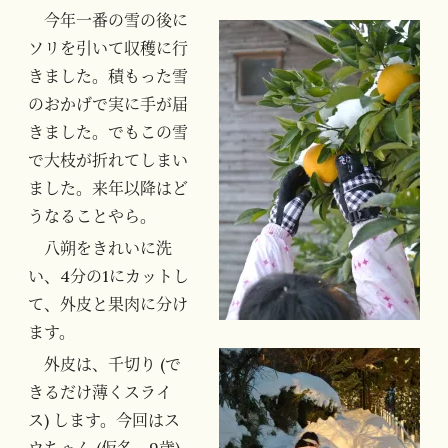
今年一番の雪の後に
ソリを引いて収穫に行
きました。積もった雪
のおかげで実に手が届
きました。でもこの雪
で大枝が折れてしまい
ました。来年以降はど
うなることやら。
八朔をきれいに洗
い、4分の1にカットし
て、外皮と果肉に分け
ます。
外皮は、千切り (で
きるだけ薄くスライ
ス) します。今回はス
ウちゃん (仮名、9歳)