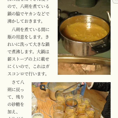
ので、八朔を煮ている
鍋の脇でヤカンなどで
沸かしておきます。
八朔を煮ている間に
瓶の用意をします。き
れいに洗って大きな鍋
で煮沸します。大鍋は
薪ストーブの上に載せ
にくいので、これはガ
スコンロで行います。
さて八
朔に戻っ
て、残り
の砂糖を
加え、