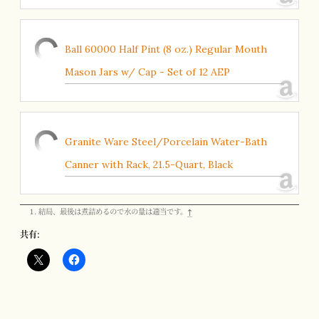
Ball 60000 Half Pint (8 oz.) Regular Mouth
Mason Jars w/ Cap - Set of 12 AEP
Granite Ware Steel/Porcelain Water-Bath
Canner with Rack, 21.5-Quart, Black
結局、最後は煮詰めるので水の量は適当です。
↑
共有: