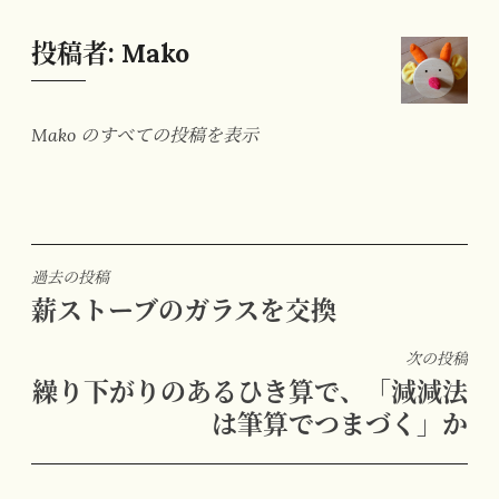
投稿者:
Mako
Mako のすべての投稿を表示
投
過去の投稿
薪ストーブのガラスを交換
稿
ナ
次の投稿
ビ
繰り下がりのあるひき算で、「減減法
ゲ
は筆算でつまづく」か
ー
シ