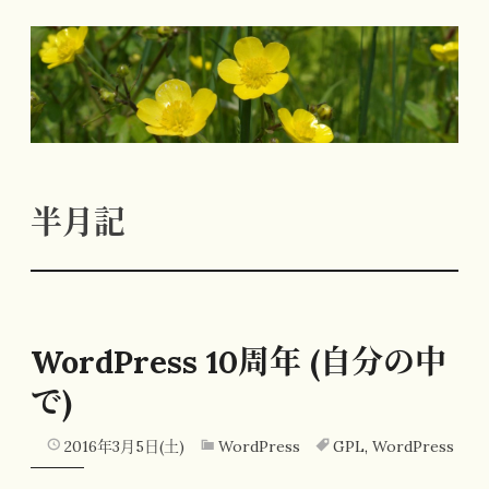
コ
ン
テ
ン
ツ
へ
半月記
ス
キ
ッ
プ
WordPress 10周年 (自分の中
で)
2016年3月5日(土)
WordPress
GPL
,
WordPress