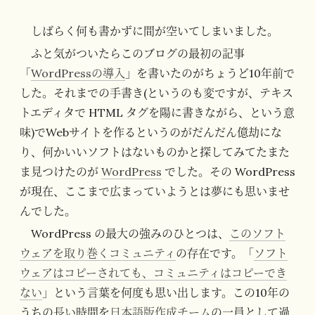
しばらく何も書かずに間が空いてしまいました。
ふと気がついたらこのブログの最初の記事
「
WordPressの導入
」を書いたのがちょうど10年前で
した。それまでの手書き(というのも変ですが、テキス
トエディタで HTML タグを陽に書きながら、という意
味)でWebサイトを作るというのがだんだん億劫にな
り、何かいいソフトはないものかと探してみてたまた
ま見つけたのが
WordPress
でした。その WordPress
が現在、ここまで広まっていようとは夢にも思いませ
んでした。
WordPress の最大の強みのひとつは、
このソフト
ウェアを取り巻くコミュニティ
の存在です。「
ソフト
ウェアはコピーされても、コミュニティはコピーでき
ない
」という言葉を何度も思い出します。この10年の
うちの長い時間を
日本語版作成チーム
の一員として過