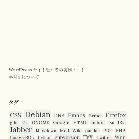
WordPress サイト管理者の実務ノート
半月記について
タグ
Debian
CSS
Firefox
Emacs
DNS
Errbot
Google
HTML
IRC
GNOME
hubot
gdm
Git
IPv6
Jabber
PHP
MediaWiki
Markdown
pandoc
PDF
TeX
subversion
Wnn
PostgreSQL
Python
Twitter