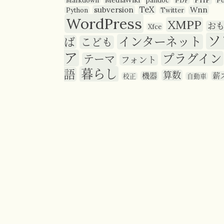
MediaWiki
Markdown
pandoc
PDF
P
TeX
subversion
Wnn
Python
Twitter
WordPress
XMPP
お
Xfce
ソ
インターネット
ば
こども
ア
プラグイン
テーマ
フォント
暮らし
語
算数
機器
薪
校正
自動車