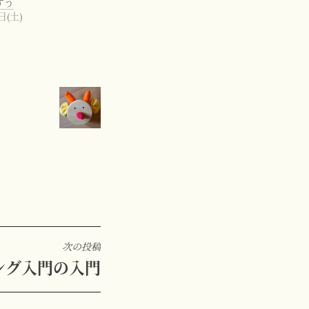
すう
日(土)
次の投稿
ング入門の入門