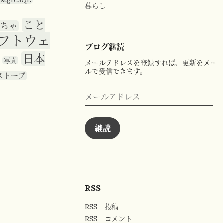
ostgreSQL
暮らし
こと
もちゃ
フトウェ
ブログ継読
日本
写真
メールアドレスを登録すれば、更新をメー
ルで受信できます。
ストーブ
メ
ー
ル
ア
ド
継読
レ
ス
RSS
RSS - 投稿
RSS - コメント