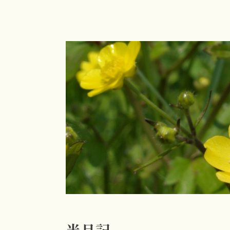
コ
ン
テ
ン
ツ
へ
ス
キ
ッ
プ