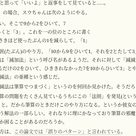
と思って「いいよ」と返事をして見ていると……。
19」の場合、スウちゃんは次のようにやる。
い。そこで9から2をひいて、7
らひくと「3」。これを一の位のところに書く
さきほど使ったぶんの1を減らして、「1」
派(たぶん)のやり方、「10から9をひいて1、それを2とたして
は「減加法」という呼び名があるようだ。それに対して「減減
るだけの2をひいて、ひききれなかった7を10からひいて3」と
減法」の亜種という感じだ。
減法は筆算でつまづく」というのを何回か見かけた。そうだろ
算の問題をたくさん見ているうちにこの「法則」を発見(とい
こと。だから筆算のときだけこのやり方になる。というか彼女
う解法の一部らしい。それなりに理にかなっており筆算の邪魔
か困ることがあるのだろうか。
方は、
この論文では「誤りのパターン」と言われている
。