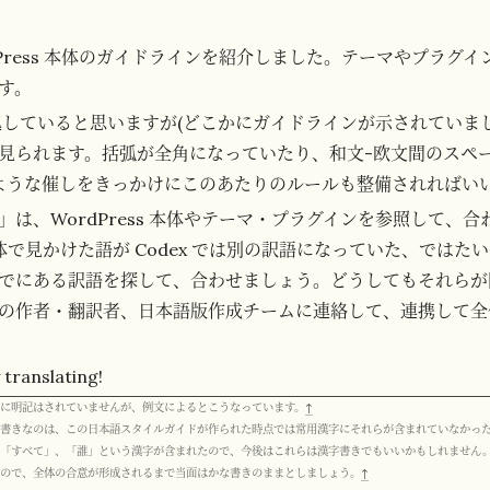
dPress 本体のガイドラインを紹介しました。テーマやプラグ
す。
ぼ準拠していると思いますが(どこかにガイドラインが示されていま
見られます。括弧が全角になっていたり、和文-欧文間のスペ
ような催しをきっかけにこのあたりのルールも整備されればい
」は、WordPress 本体やテーマ・プラグインを参照して、
s 本体で見かけた語が Codex では別の訳語になっていた、では
でにある訳語を探して、合わせましょう。どうしてもそれらが
の作者・翻訳者、日本語版作成チームに連絡して、連携して全
anslating!
に明記はされていませんが、例文によるとこうなっています。
↑
書きなのは、この日本語スタイルガイドが作られた時点では常用漢字にそれらが含まれていなかっ
み「すべて」、「誰」という漢字が含まれたので、今後はこれらは漢字書きでもいいかもしれません
んので、全体の合意が形成されるまで当面はかな書きのままとしましょう。
↑