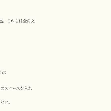
中黒。これらは全角文
外は
字分のスペースを入れ
れない。