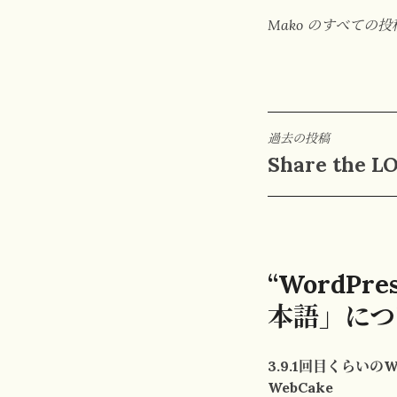
Mako のすべての
投
過去の投稿
Share the
稿
ナ
ビ
ゲ
“WordP
ー
本語」につ
シ
3.9.1回目くらいの
ョ
WebCake