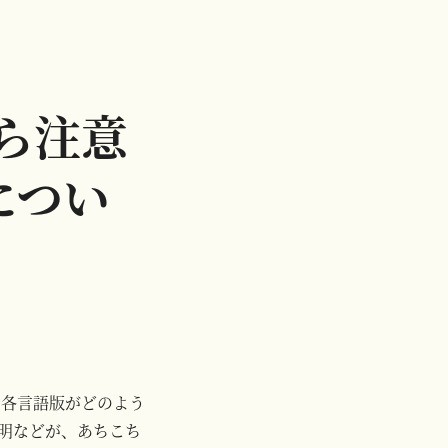
さら注意
につい
sの各言語版がどのよう
明などが、あちこち