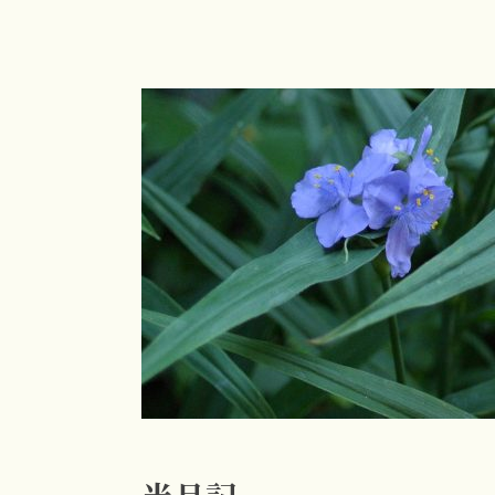
コ
ン
テ
ン
ツ
へ
ス
キ
ッ
プ