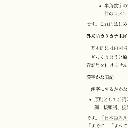
半角数字の前
件のコメント
です。これははじめ
外来語カタカナ末尾
基本的には
内閣告
ざっくり言うと原則
音記号を付けません
漢字かな表記
漢字にするかかな
原則として名詞
詞、接頭語、接
です。
「日本語スタイ
「すでに」「すべて