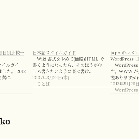
項目別比較一
日本語スタイルガイド
ja.po のコ
Wiki 書式をやめて(簡略)HTML で
WordPres
タイルガイ
書くようになったら、そのほうがむ
WordPre
た。 2012
しろ書きたいように楽に書け…
す。WWW が
簡潔に…
2007年3月22日(木)
説ありますが)
ことば
2013年5月26日
WordPress
ko