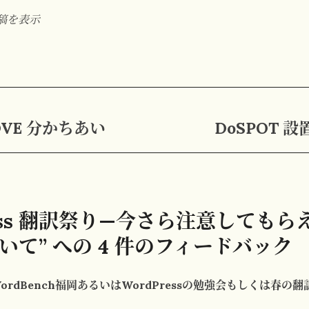
投稿を表示
 LOVE 分かちあい
DoSPOT 
ress 翻訳祭り—今さら注意しても
いて” への 4 件のフィードバック
WordBench福岡あるいはWordPressの勉強会もしくは春の翻