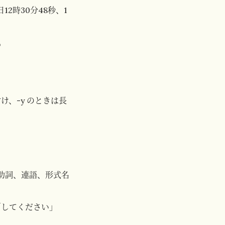
12時30分48秒、1
。
け、-y のときは長
助詞、連語、形式名
「してください」