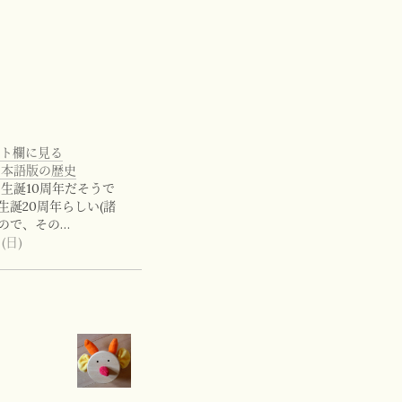
メント欄に見る
s 日本語版の歴史
ss 生誕10周年だそうで
生誕20周年らしい(諸
ので、その…
(日)