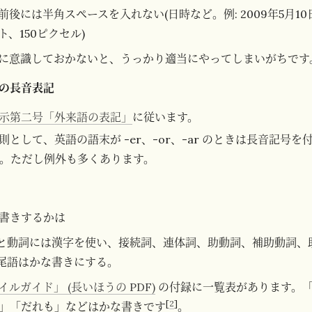
後には半角スペースを入れない(日時など。例: 2009年5月10日
、150ピクセル)
に意識しておかないと、うっかり適当にやってしまいがちです
の長音表記
示第二号「外来語の表記」
に従います。
として、英語の語末が -er、-or、-ar のときは長音記号を付
。ただし例外も多くあります。
書きするかは
と動詞には漢字を使い、接続詞、連体詞、助動詞、補助動詞、
尾語はかな書きにする。
ルガイド」 (長いほうの PDF)
の付録に一覧表があります。
[
2
]
」「だれも」などはかな書きです
。