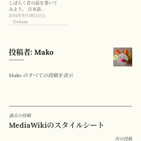
しばらく昔の話を書いて
みよう。 日本語…
2011年9月18日(日)
Debian
投稿者:
Mako
Mako のすべての投稿を表示
投
過去の投稿
MediaWikiのスタイルシート
稿
ナ
次の投稿