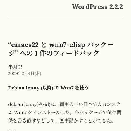
ビ
WordPress 2.2.2
ゲ
ー
シ
ョ
“emacs22 と wnn7-elisp パッケー
ン
ジ” への 1 件のフィードバック
半月記
22:36
2009年2月4日(水)
Debian lenny (以降) で Wnn7 を使う
debian lenny(やsid)に、商用の古い日本語入力システ
ム Wnn7 をインストールした。各パッケージで依存関
係を書き直すなどして、無事動かすことができた。
……