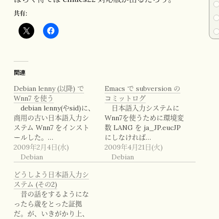
共有:
関連
Debian lenny (以降) で
Emacs で subversion の
Wnn7 を使う
コミットログ
debian lenny(やsid)に、
日本語入力システムに
商用の古い日本語入力シ
Wnn7を使うために環境変
ステム Wnn7 をインスト
数 LANG を ja_JP.eucJP
ールした。…
にしなければ…
2009年2月4日(水)
2009年4月21日(火)
Debian
Debian
どうしよう日本語入力シ
ステム (その2)
昔の話をするようにな
ったら歳をとった証拠
だ。が、いきがかり上、