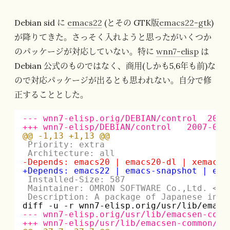
Debian sid に
emacs22
(とその GTK版
emacs22-gtk
)
が降りてきた。さっそく入れようと思ったがいくつか
のパッケージが対応していない。特に
wnn7-elisp
は
Debian 公式のものではなく、商用(しかも5,6年も前)な
ので対応パッケージが出るとも思われない。自分で修
正することとした。
--- wnn7-elisp.orig/DEBIAN/control  2002
+++ wnn7-elisp/DEBIAN/control   2007-07-
@@ -1,13 +1,13 @@
Priority: extra
Architecture: all
-Depends: emacs20 | emacs20-dl | xemacs2
+Depends: emacs22 | emacs-snapshot | ema
Installed-Size: 587
Maintainer: OMRON SOFTWARE Co.,Ltd. <wn
Description: A package of Japanese inpu
diff -u -r wnn7-elisp.orig/usr/lib/emacs
--- wnn7-elisp.orig/usr/lib/emacsen-comm
+++ wnn7-elisp/usr/lib/emacsen-common/pa