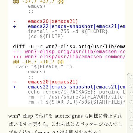
@@ -37,7 +37,7 @@
emacs)
;;
-    emacs20|xemacs21)
+    emacs22|emacs-snapshot|emacs21|emac
install -m 755 -d ${ELCDIR}
(cd ${ELDIR}
diff -u -r wnn7-elisp.orig/usr/lib/emacs
--- wnn7-elisp.orig/usr/lib/emacsen-comm
+++ wnn7-elisp/usr/lib/emacsen-common/pa
@@ -10,7 +10,7 @@
case "${FLAVOR}" in
emacs)
;;
-    emacs20|xemacs21)
+    emacs22|emacs-snapshot|emacs21|emac
echo remove/${PACKAGE}: purging byt
rm -rf /usr/share/${FLAVOR}/site-li
rm -f ${STARTDIR}/50${STARTFILE}*;
wnn7-elisp の他にも auctex, gnus も同様に修正すれ
ばいますぐ使える。これらは公式パッケージなのでし
ばらく待てば emacs22 対応版が出るだろう。