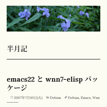
コ
ン
テ
ン
ツ
へ
半月記
ス
キ
ッ
プ
emacs22 と wnn7-elisp パッ
ケージ
2007年7月10日(火)
Debian
Debian
,
Emacs
,
Wnn