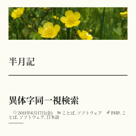
コ
ン
テ
ン
ツ
へ
半月記
ス
キ
ッ
プ
異体字同一視検索
2011年6月17日(金)
ことば
,
ソフトウェア
PHP
,
こ
とば
,
ソフトウェア
,
日本語