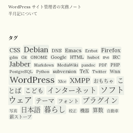
WordPress サイト管理者の実務ノート
半月記について
タグ
Debian
CSS
Firefox
Emacs
DNS
Errbot
Google
HTML
IRC
GNOME
hubot
gdm
Git
IPv6
Jabber
PHP
MediaWiki
Markdown
pandoc
PDF
TeX
subversion
Wnn
PostgreSQL
Python
Twitter
WordPress
XMPP
こ
おもちゃ
Xfce
ソフト
インターネット
とば
こども
ウェア
プラグイン
テーマ
フォント
暮らし
日本語
算数
機器
写真
校正
自動車
薪ストーブ