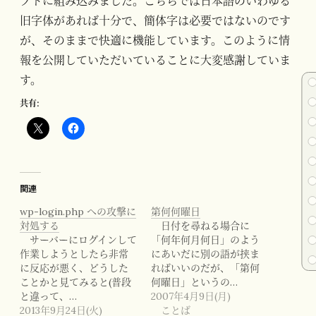
プトに組み込みました。こちらでは日本語のいわゆる
旧字体があれば十分で、簡体字は必要ではないのです
が、そのままで快適に機能しています。このように情
報を公開していただいていることに大変感謝していま
す。
共有:
関連
wp-login.php への攻撃に
第何何曜日
対処する
日付を尋ねる場合に
サーバーにログインして
「何年何月何日」のよう
作業しようとしたら非常
にあいだに別の語が挟ま
に反応が悪く、どうした
ればいいのだが、「第何
ことかと見てみると(普段
何曜日」というの…
と違って、…
2007年4月9日(月)
2013年9月24日(火)
ことば