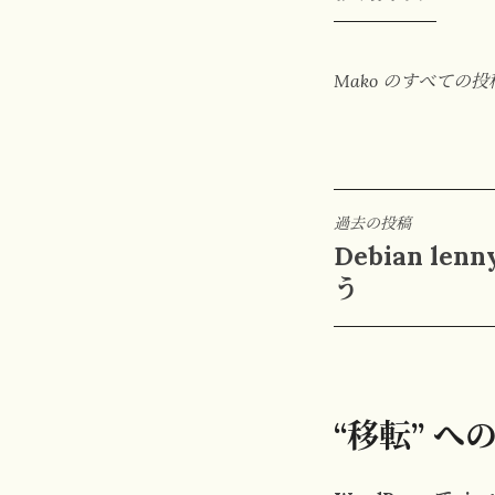
Mako のすべての
投
過去の投稿
Debian len
稿
う
ナ
ビ
ゲ
“移転” へ
ー
シ