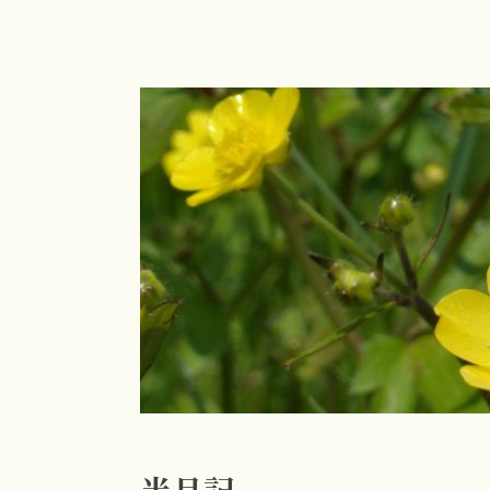
コ
ン
テ
ン
ツ
へ
ス
キ
ッ
プ