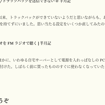
ping/トラックバックを送信できない @ 半月記
7
移転以来、トラックバックができていないようだと思いながらも、
を持てずにいました。思い当たる設定をいくつか直してみたのです
を FM ラジオで聴く | 半月記
C のほかに、いわゆる自宅サーバーとして電源を入れっぱなしの PC
付けた。しばらく前に買ったもののすぐに使わなくなっていた オ
うぞ