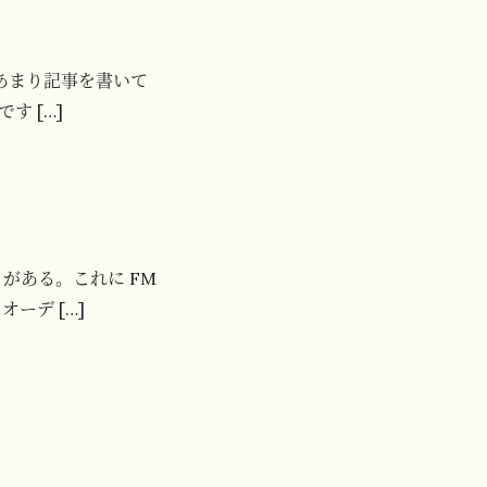
あまり記事を書いて
 […]
 がある。これに FM
ーデ […]