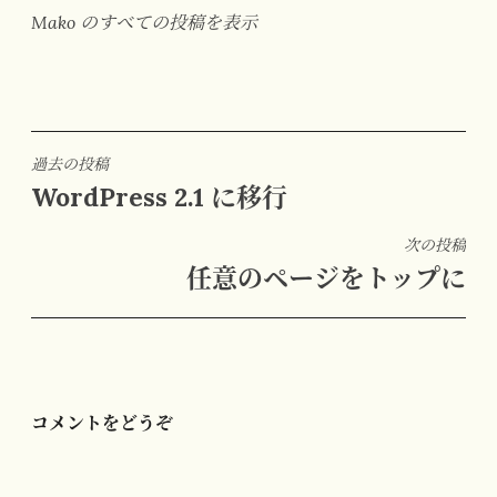
Mako のすべての投稿を表示
投
過去の投稿
WordPress 2.1 に移行
稿
ナ
次の投稿
ビ
任意のページをトップに
ゲ
ー
シ
ョ
ン
コメントをどうぞ