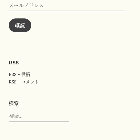
メ
ー
ル
ア
ド
継読
レ
ス
RSS
RSS - 投稿
RSS - コメント
検索
検
索: