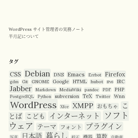
WordPress サイト管理者の実務ノート
半月記について
タグ
Debian
CSS
Firefox
Emacs
DNS
Errbot
Google
HTML
IRC
GNOME
hubot
gdm
Git
IPv6
Jabber
PHP
MediaWiki
Markdown
pandoc
PDF
TeX
subversion
Wnn
PostgreSQL
Python
Twitter
WordPress
XMPP
こ
おもちゃ
Xfce
ソフト
インターネット
とば
こども
ウェア
プラグイン
テーマ
フォント
暮らし
日本語
算数
機器
写真
校正
自動車