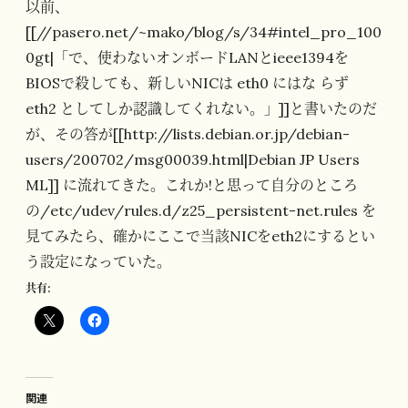
以前、
[[//pasero.net/~mako/blog/s/34#intel_pro_100
0gt|「で、使わないオンボードLANとieee1394を
BIOSで殺しても、新しいNICは eth0 にはな らず
eth2 としてしか認識してくれない。」]]と書いたのだ
が、その答が[[http://lists.debian.or.jp/debian-
users/200702/msg00039.html|Debian JP Users
ML]] に流れてきた。これか!と思って自分のところ
の/etc/udev/rules.d/z25_persistent-net.rules を
見てみたら、確かにここで当該NICをeth2にするとい
う設定になっていた。
共有:
関連