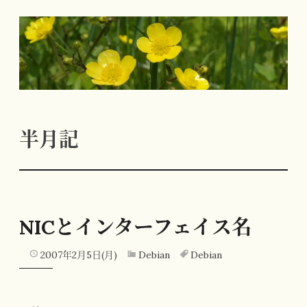
コ
ン
テ
ン
ツ
へ
半月記
ス
キ
ッ
プ
NICとインターフェイス名
2007年2月5日(月)
Debian
Debian