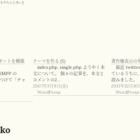
度もやたらと多い
↑
ポートを構築
テーマを作る (5)
著作権表示の
index.php, single.php ようやく本
最近 twit
 XMPP の
文について。 個々の記事を、本文と
ているうちに
見つけて「チャ
コメントの2…
読みました。
2007年3月9日(金)
2013年12月10
WordPress
WordPress
ko