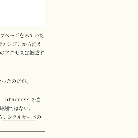
ップページをみていた
検索エンジンから消え
へのアクセスは絶滅す
いったのだが、
、
の当
.htaccess
時刻ではない。
る
レンタルサーバ
の