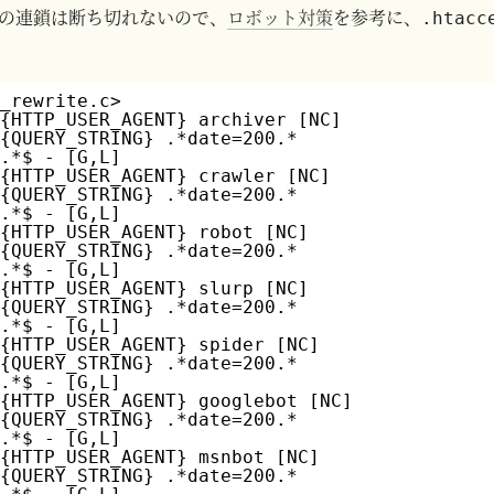
の連鎖は断ち切れないので、
ロボット対策
を参考に、
.htacc
d_rewrite.c>
%{HTTP_USER_AGENT} archiver [NC]
%{QUERY_STRING} .*date=200.*
^.*$ - [G,L]
%{HTTP_USER_AGENT} crawler [NC]
%{QUERY_STRING} .*date=200.*
^.*$ - [G,L]
%{HTTP_USER_AGENT} robot [NC]
%{QUERY_STRING} .*date=200.*
^.*$ - [G,L]
%{HTTP_USER_AGENT} slurp [NC]
%{QUERY_STRING} .*date=200.*
^.*$ - [G,L]
%{HTTP_USER_AGENT} spider [NC]
%{QUERY_STRING} .*date=200.*
^.*$ - [G,L]
%{HTTP_USER_AGENT} googlebot [NC]
%{QUERY_STRING} .*date=200.*
^.*$ - [G,L]
%{HTTP_USER_AGENT} msnbot [NC]
%{QUERY_STRING} .*date=200.*