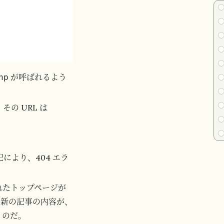
が呼ばれるよう
hp
の URL は
により、404 エラ
られたトップページが
た最新の記事の内容が、
うのだ。