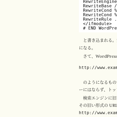
RewriteEngin
RewriteBase 
RewriteCond 
RewriteCond 
RewriteRule 
</ifmodule>
# END WordPr
と書き込まれる。
になる。
さて、WordPr
のようになるもの
ーにはならず、トッ
検索エンジンに旧い
その旧い形式の UR
http://www.exa