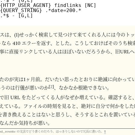
^.*$ - [G,L]
%{HTTP_USER_AGENT} findlinks [NC]
%{QUERY_STRING} .*date=200.*
^.*$ - [G,L]
セスは、(1)せっかく検索して見つけて来てくれる人には今のト
ットなら 410 エラーを返す、とした。こうしておけばそのうち
事に直接リンクしている人はほぼいないだろうから、旧URL
たのが実は1ヶ月前。だいたい思ったとおりに絶滅に向かって
[
2
]
p というのは行儀が悪いのか
、なかなか根絶できない。
で旧 URL をたどってくる人がなぜか増えている。確認すると
えている。ファイルの時刻を見ると、絶対に自分で何かをした
がこれを書き換えることはないと思うし、そうするとこれを置いてい
なんだか気持ちが悪い。
d D は mod_rewrite の文法でどう書くのだろう。はっきりしないので冗長に書いた。
↑