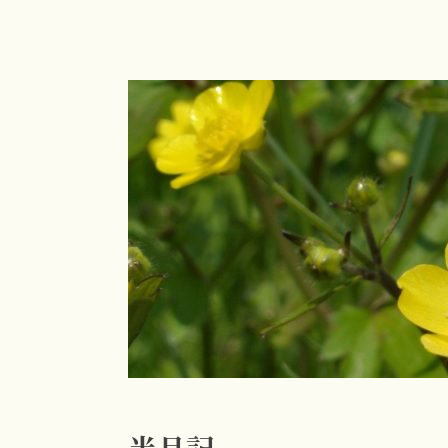
コ
ン
テ
ン
ツ
へ
ス
キ
ッ
プ