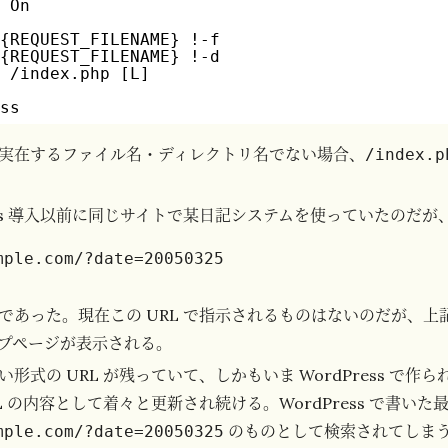
e On
/
%{REQUEST_FILENAME} !-f
%{REQUEST_FILENAME} !-d
. /index.php [L]
ess
実在するファイル名・ディレクトリ名でない場合、
/index.p
ess 導入以前に同じサイトで某日記システムを使っていたのだが、そ
であった。現在この URL で指示されるものはないのだが、上記
プページが表示される。
形式の URL が残っていて、しかもいま WordPress で作
L の内容として着々と更新され続ける。WordPress で書い
のものとして検索されてしま
mple.com/?date=20050325