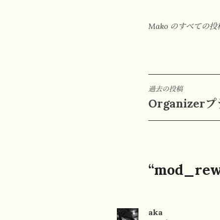
Mako のすべての
投
過去の投稿
Organize
稿
ナ
ビ
ゲ
“mod_re
ー
シ
aka