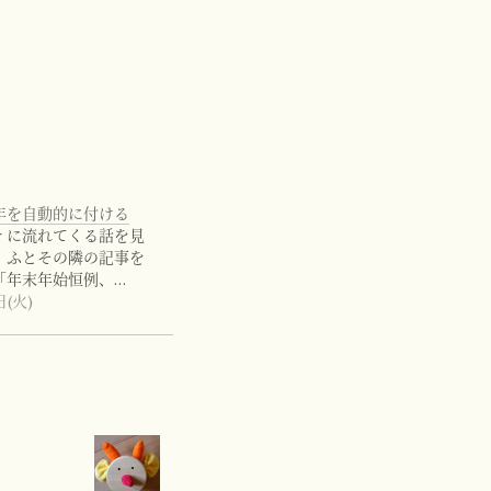
年を自動的に付ける
ter に流れてくる話を見
、ふとその隣の記事を
「年末年始恒例、…
日(火)