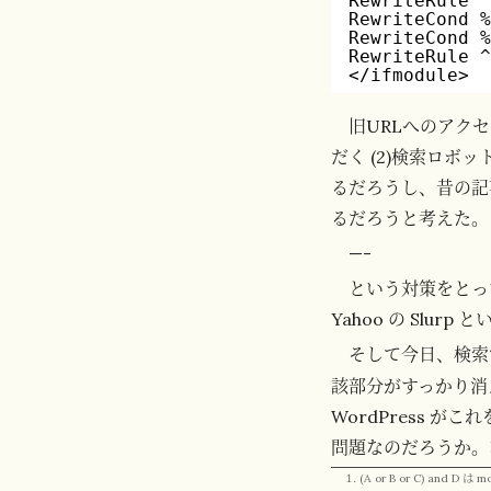
RewriteRule 
RewriteCond 
RewriteCond 
RewriteRule 
</ifmodule>
旧URLへのアク
だく (2)検索ロボ
るだろうし、昔の記
るだろうと考えた。
—-
という対策をとっ
Yahoo の Slur
そして今日、検索
該部分がすっかり消
WordPress 
問題なのだろうか。
(A or B or C) an