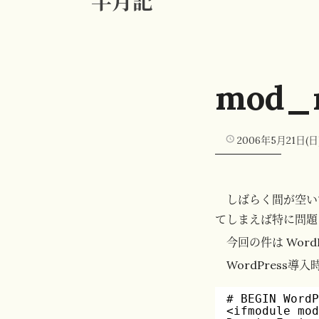
半月記
mod_r
2006年5月21日(日
しばらく間が空い
てしまえば特に問題
今回の件は Wor
WordPress導入
# BEGIN Word
<ifmodule mo