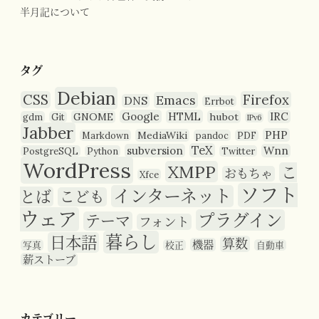
半月記について
タグ
Debian
CSS
Firefox
Emacs
DNS
Errbot
Google
HTML
IRC
GNOME
hubot
gdm
Git
IPv6
Jabber
PHP
MediaWiki
Markdown
pandoc
PDF
TeX
subversion
Wnn
PostgreSQL
Python
Twitter
WordPress
XMPP
こ
おもちゃ
Xfce
ソフト
インターネット
とば
こども
ウェア
プラグイン
テーマ
フォント
暮らし
日本語
算数
機器
写真
校正
自動車
薪ストーブ
カテゴリー