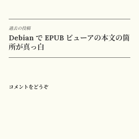
投
過去の投稿
Debian で EPUB ビューアの本文の箇
稿
所が真っ白
ナ
ビ
ゲ
ー
シ
コメントをどうぞ
ョ
ン