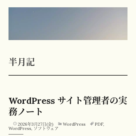
コ
ン
テ
ン
ツ
へ
半月記
ス
キ
ッ
プ
WordPress サイト管理者の実
務ノート
2026年3月27日(金)
WordPress
PDF
,
WordPress
,
ソフトウェア