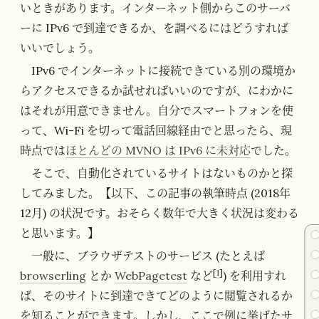
いときがあります。インターネット側からこのサーバ
ーに IPv6 で到達できるか、を調べるにはどうすれば
いいでしょう。
IPv6 でインターネットに接続できている別の環境か
らアクセスできるか試せればいいのですが、にわかに
はそれが用意できません。自分でスマートフォンを使
って、Wi-Fi を切って電話回線経由でと思ったら、現
時点では
ほとんどの MVNO は IPv6 に未対応
でした。
そこで、自動化されているサイトはないものかと探
してみました。【以下、この記事の執筆時点 (2018年
12月) の状況です。おそらく数年で大きく状況は変わる
と思います。】
一般に、ブラウザテストのサービス (たとえば
[
1
]
browserling
とか
WebPagetest
など
) を利用すれ
ば、そのサイトに到達できてどのように閲覧されるか
を知ることができます。しかし、ここで例に挙げたサ