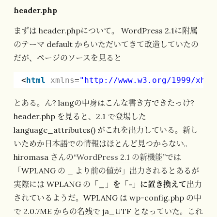
header.php
まずは header.phpについて。 WordPress 2.1に附属
のテーマ default からいただいてきて改造していたの
だが、ページのソースを見ると
<
html
xmlns
=
"
http://www.w3.org/1999/xhtm
とある。ん? langの中身はこんな書き方できたっけ?
header.php を見ると、2.1 で登場した
language_attributes() がこれを出力している。新し
いためか日本語での情報はほとんど見つからない。
hiromasa さんの“
WordPress 2.1 の新機能
”では
「WPLANG の _ より前の値が」出力されるとあるが
実際には WPLANG の
「_」を「-」に置き換えて
出力
されているようだ。WPLANG は wp-config.php の中
で 2.0.7ME からの名残で ja_UTF となっていた。これ