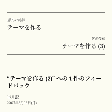
投
過去の投稿
テーマを作る
稿
ナ
次の投稿
ビ
テーマを作る (3)
ゲ
ー
シ
ョ
“テーマを作る (2)” への 1 件のフィー
ン
ドバック
半月記
19:41
2007年2月26日(月)