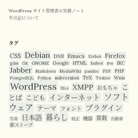
WordPress サイト管理者の実務ノート
半月記について
タグ
Debian
CSS
Firefox
Emacs
DNS
Errbot
Google
HTML
IRC
GNOME
hubot
gdm
Git
IPv6
Jabber
PHP
MediaWiki
Markdown
pandoc
PDF
TeX
subversion
Wnn
PostgreSQL
Python
Twitter
WordPress
XMPP
こ
おもちゃ
Xfce
ソフト
インターネット
とば
こども
ウェア
プラグイン
テーマ
フォント
暮らし
日本語
算数
機器
写真
校正
自動車
薪ストーブ