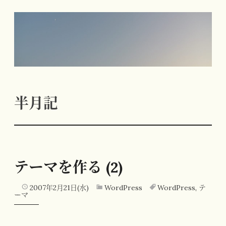
コ
ン
テ
ン
ツ
へ
半月記
ス
キ
ッ
プ
テーマを作る (2)
2007年2月21日(水)
WordPress
WordPress
,
テ
ーマ