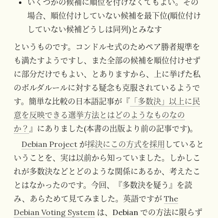
いくつかの候補に順位を付けなくてもよい。その
場合、順位付けしていない候補を最下位(順位付け
していない候補どうしは同列)とみなす
というものです。コンドルセ式のためペア勝者規準を
も満たすようですし、また全部の候補を順位付けせず
に部分だけでもよい、とありますから、上に挙げた私
のボルダルールに対する疑念も克服されているようで
す。簡単な比較の日本語記事が『
「多数決」以上に民
意を反映できる選挙方法とはどのようなものなの
か？
』にありました(本書の出版より前の記事です)。
Debian Project
が
採決にこの方式を採用
していると
いうことを、実は以前から知っていました。しかしこ
れが多数決などとどのような関係にあるか、考えたこ
とはなかったのです。今回、『多数決を疑う』を読
み、あらためて見てみました。英語ですが
The
Debian Voting System
は、Debian での方法に限らず