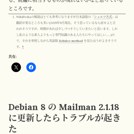
る、続編に相当するものが現れないかなと思っている
ところです。
WikiPediaの解説はとても参考になりますが日本語版の「
シュルツ方式
」は
翻訳が変なところも多い(2015年9月現在。そう思っているなら直せよと言
われそうですが、時間があれば少しづつそうしていきたいと思います。しか
し私のような素人よりもっと専門知識のある人たちにやってほしい……)の
で、それを参照しながら英語版
Schulze method
を見たほうがよさそうで
す。
↑
共有:
Debian 8 の Mailman 2.1.18
に更新したらトラブルが起き
た