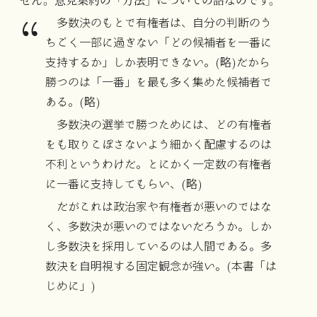
せん。意見集約の「方法」についての話なのです。
多数決のもとで有権者は、自分の判断のう
ちごく一部に過ぎない「どの候補者を一番に
支持するか」しか表明できない。(略)だから
勝つのは「一番」を最も多く集めた候補者で
ある。(略)
多数決の選挙で勝つためには、どの有権者
をも取りこぼさないよう細かく配慮するのは
不利というわけだ。とにかく一定数の有権者
に一番に支持してもらい、(略)
だがこれは政治家や有権者が悪いのではな
く、多数決が悪いのではないだろうか。しか
し多数決を採用しているのは人間である。多
数決を自明視する固定観念が強い。(本書「は
じめに」)