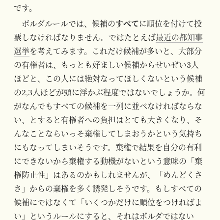
です。
ボルダルールでは、候補の
すべて
に順位を付けて投
票しなければなりません。ではたとえば
最近の都知事
選挙
を考えてみます。これだけ候補が多いと、大部分
の有権者は、もっとも好ましい候補からせいぜい3人
ほどと、この人には絶対なってほしくないという候補
の2,3人ほどが頭に浮かぶ程度ではないでしょうか。何
がなんでもすべての候補を一列に並べなければならな
い、とすると有権者への負担はとても大きくなり、そ
んなことならいっそ棄権してしまおうかという気持ち
にもなってしまいそうです。棄権で結果を自分の有利
にできないから棄権する動機がないという意味の「棄
権防止性」はあるのかもしれませんが、「めんどくさ
さ」からの棄権を多く誘発しそうです。もしすべての
候補にではなくて「いくつかだけに順位をつければよ
い」というルールにすると、それはボルダではない