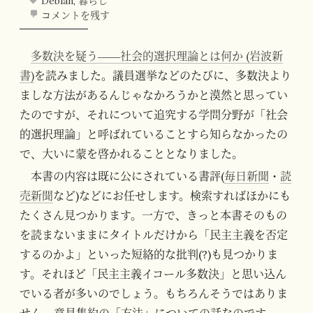
Debian
,
暮らし
コメントを残す
多数決を疑う――社会的選択理論とは何か (岩波新
書)
を読みました。議員選挙などのたびに、多数決より
ましな方法があるんじゃなかろうかと漠然と思ってい
たのですが、それについて追究する学問分野が「社会
的選択理論」と呼ばれていることすら知らなかったの
で、大いに蒙を啓かれることとなりました。
本書の内容は既に公にされている書評(
毎日新聞
・
読
売新聞
など)などにお任せします。検索すればほかにも
たくさん見つかります。一方で、きっと本書そのもの
を読まないままにタイトルだけから「民主主義を否定
するのかよ」といった短絡的な批判(?)も見つかりま
す。それほど「民主主義イコール多数決」と思い込ん
でいる者が多いのでしょう。もちろんそうではありま