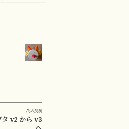
次の投稿
プタ v2 から v3
へ