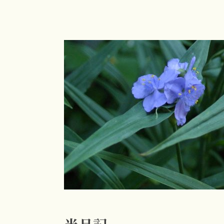
コ
ン
テ
ン
ツ
へ
ス
キ
ッ
プ