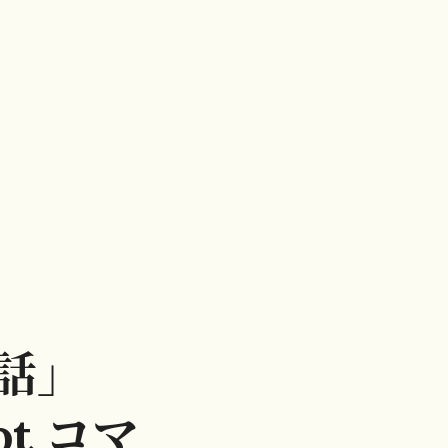
対話」
ot コマ