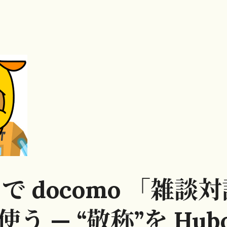
t で docomo 「雑談
を使う — “敬称”を Hub