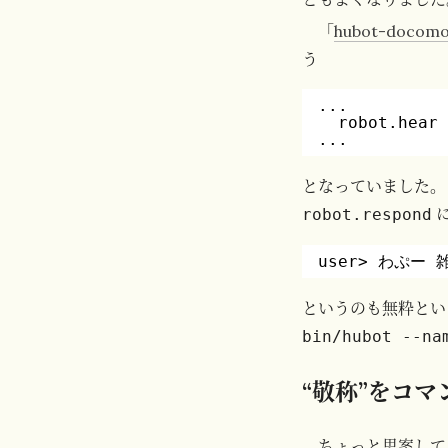
「
hubot-docom
う
...
robot.hear
...
となっていました。
robot.respond
user> わぷー
というのも無粋という
bin/hubot --n
“敬称”をコマ
ちょっと思案して