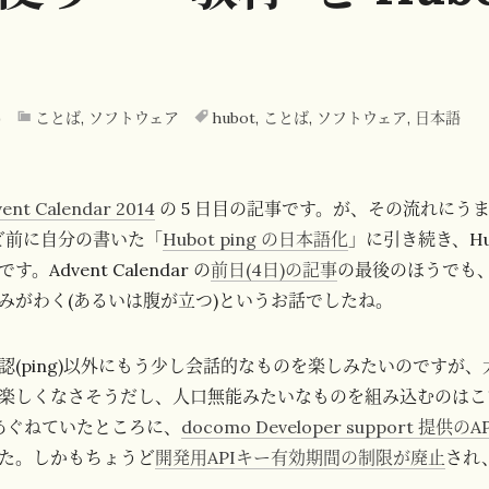
)
ことば
,
ソフトウェア
hubot
,
ことば
,
ソフトウェア
,
日本語
ent Calendar 2014
の 5 日目の記事です。が、その流れにう
ど前に自分の書いた「
Hubot ping の日本語化
」に引き続き、Hu
Advent Calendar の
前日(4日)の記事
の最後のほうでも
みがわく(あるいは腹が立つ)というお話でしたね。
認(ping)以外にもう少し会話的なものを楽しみたいのですが
楽しくなさそうだし、人口無能みたいなものを組み込むのはこ
あぐねていたところに、
docomo Developer support 提
た。しかもちょうど
開発用APIキー有効期間の制限が廃止
され
。