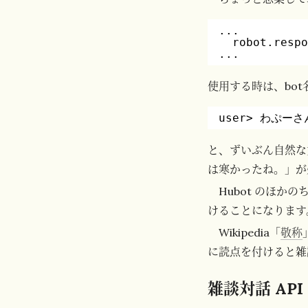
...
robot.resp
...
使用する時は、bo
user> わぷー
と、ずいぶん自然な
は寒かったね。」が
Hubot のほ
けることになります
Wikipedia「
敬称
に読点を付けると雑
雑談対話 API