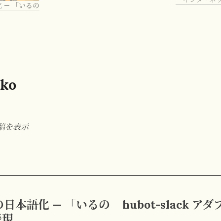
語化 — 「いるの
ko
投稿を表示
g の日本語化 — 「いるの
hubot-slack アダ
表現