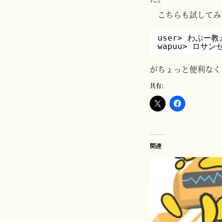
こちらも試してみ
user> わぷー
wapuu> ロサ
がちょっと便利なく
共有:
関連