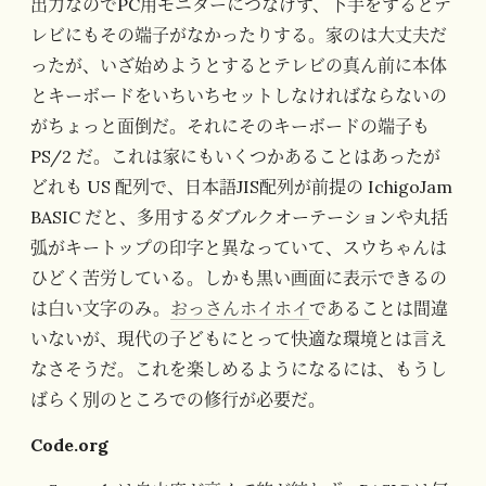
出力なのでPC用モニターにつなげず、下手をするとテ
レビにもその端子がなかったりする。家のは大丈夫だ
ったが、いざ始めようとするとテレビの真ん前に本体
とキーボードをいちいちセットしなければならないの
がちょっと面倒だ。それにそのキーボードの端子も
PS/2 だ。これは家にもいくつかあることはあったが
どれも US 配列で、日本語JIS配列が前提の IchigoJam
BASIC だと、多用するダブルクオーテーションや丸括
弧がキートップの印字と異なっていて、スウちゃんは
ひどく苦労している。しかも黒い画面に表示できるの
は白い文字のみ。
おっさんホイホイ
であることは間違
いないが、現代の子どもにとって快適な環境とは言え
なさそうだ。これを楽しめるようになるには、もうし
ばらく別のところでの修行が必要だ。
Code.org