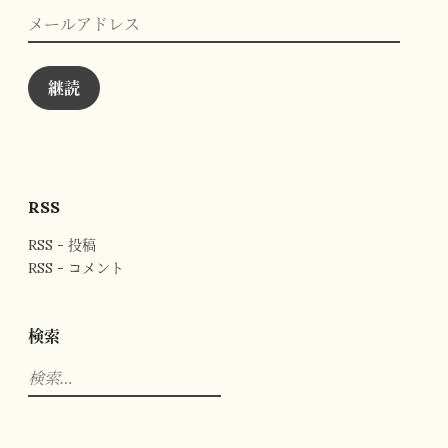
メ
ー
ル
ア
ド
継読
レ
ス
RSS
RSS - 投稿
RSS - コメント
検索
検
索: