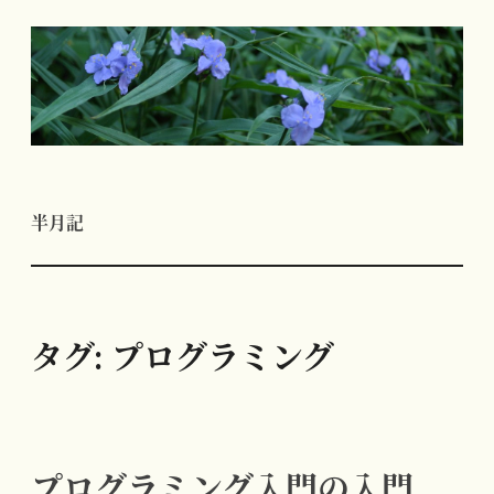
コ
ン
テ
ン
ツ
へ
半月記
ス
キ
ッ
プ
タグ:
プログラミング
プログラミング入門の入門