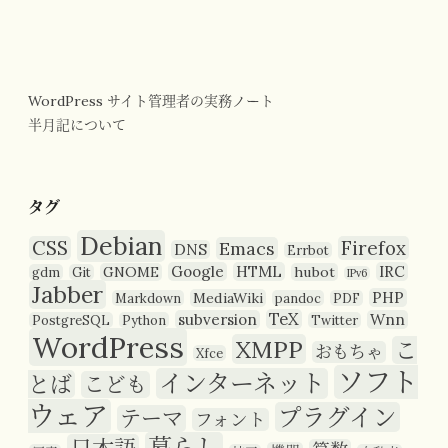
WordPress サイト管理者の実務ノート
半月記について
タグ
Debian
CSS
Firefox
Emacs
DNS
Errbot
Google
HTML
IRC
GNOME
hubot
gdm
Git
IPv6
Jabber
PHP
MediaWiki
Markdown
pandoc
PDF
TeX
subversion
Wnn
PostgreSQL
Python
Twitter
WordPress
XMPP
こ
おもちゃ
Xfce
ソフト
インターネット
とば
こども
ウェア
プラグイン
テーマ
フォント
暮らし